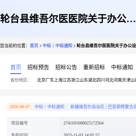
轮台县维吾尔医医院关于办公设
您当前的位置：
首页
中标｜中标通知
轮台县维吾尔医医院关于办公设
备维修和保养服务的服务市场采
首页
招标预告
招标公告
重新招标
中标通知
省份地区：
北京
广东
上海
江苏
浙江
山东
湖北
四川
河北
河南
天津
山
购项目成交公告
2026-08-07
中标｜中标通知
新疆维吾尔自治区
|
巴音郭楞蒙古
项目编号
2741101000025172564
发布时间
2025-11-03 14:05:57