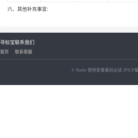
六、其他补充事宜:
寻标宝
联系我们
首页
联系客服
© Baidu
使用爱番番前必读
沪ICP备
NEW
HOT