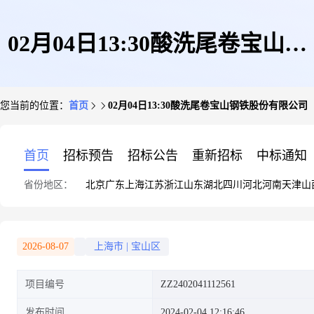
02月04日13:30酸洗尾卷宝山钢
您当前的位置：
首页
02月04日13:30酸洗尾卷宝山钢铁股份有限公司
铁股份有限公司
首页
招标预告
招标公告
重新招标
中标通知
省份地区：
北京
广东
上海
江苏
浙江
山东
湖北
四川
河北
河南
天津
山
2026-08-07
上海市
|
宝山区
项目编号
ZZ2402041112561
发布时间
2024-02-04 12:16:46