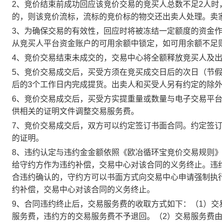
2、竞价结束前成功回应该竞价交易的竞买人总数不足2人
的，则该竞价流标，流标的竞价标的物交还出卖人处理。卖
3、为确保交易的有效性，回应时将被冻结一定额度的资金
从竞买人平台资金账户的可用余额中锁定，如可用余额不足
4、竞价交易结束未成交的，交易中心将全额释放竞买人及
5、竞价交易成交后，买受方须在竞买成交日后的次日（节假
后的3个工作日内完成提货。出卖人和买受人另有约定的除
6、竞价交易成交后，买受方实提重量或数量与电子交易平
供相关的证明文件调整交易服务费。
7、竞价交易成交后，双方可以约定签订书面合同。约定签
的证明。
8、违约认定与违约金金额依照《欧冶循环宝竞价交易规则
给守约方作为违约补偿，交易中心对该合同的义务终止。违
合违约确认的，守约方可以书面方式向交易中心申请强制执
约补偿，交易中心对该合同的义务终止。
9、合同违约终止后，交易服务费的收取方式如下：（1）
服务费，违约方的交易服务费不予退回。（2）交易服务费