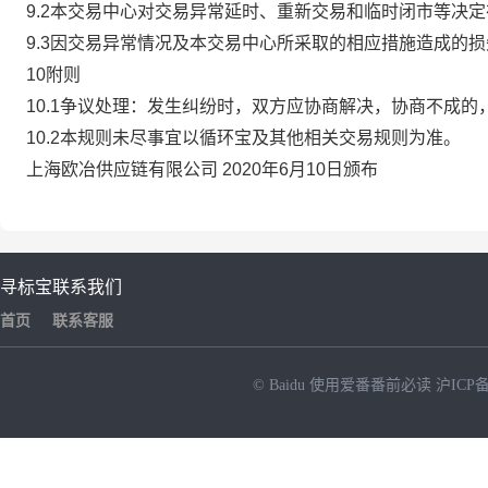
9.2本交易中心对交易异常延时、重新交易和临时闭市等决
9.3因交易异常情况及本交易中心所采取的相应措施造成的
10附则
10.1争议处理：发生纠纷时，双方应协商解决，协商不成
10.2本规则未尽事宜以循环宝及其他相关交易规则为准。
上海欧冶供应链有限公司 2020年6月10日颁布
寻标宝
联系我们
首页
联系客服
© Baidu
使用爱番番前必读
沪ICP备
NEW
HOT