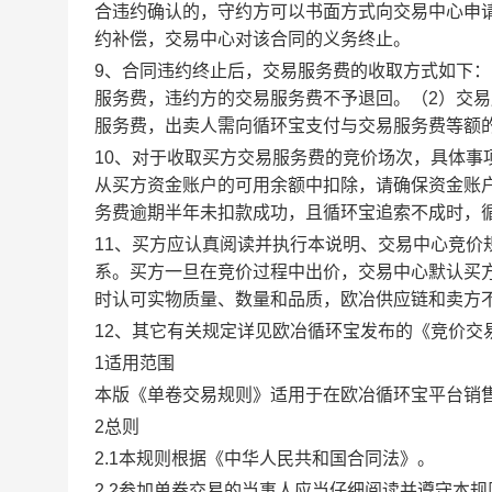
合违约确认的，守约方可以书面方式向交易中心申
约补偿，交易中心对该合同的义务终止。
9、合同违约终止后，交易服务费的收取方式如下
服务费，违约方的交易服务费不予退回。（2）交
服务费，出卖人需向循环宝支付与交易服务费等额
10、对于收取买方交易服务费的竞价场次，具体
从买方资金账户的可用余额中扣除，请确保资金账
务费逾期半年未扣款成功，且循环宝追索不成时，
11、买方应认真阅读并执行本说明、交易中心竞价
系。买方一旦在竞价过程中出价，交易中心默认买
时认可实物质量、数量和品质，欧冶供应链和卖方
12、其它有关规定详见欧冶循环宝发布的《竞价交
1适用范围
本版《单卷交易规则》适用于在欧冶循环宝平台销
2总则
2.1本规则根据《中华人民共和国合同法》。
2.2参加单卷交易的当事人应当仔细阅读并遵守本