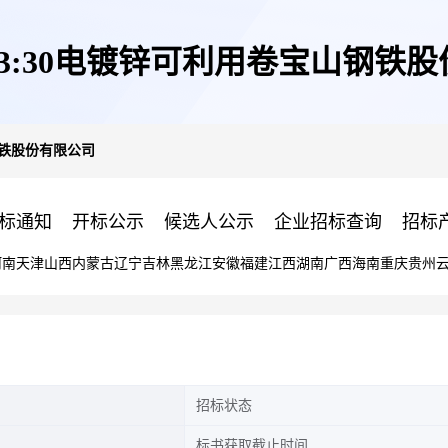
日13:30电镀锌可利用卷宝山钢铁
山钢铁股份有限公司
标通知
开标公示
候选人公示
企业招标查询
招标
河南
天津
山西
内蒙古
辽宁
吉林
黑龙江
安徽
福建
江西
湖南
广西
海南
重庆
贵州
招标状态
标书获取截止时间