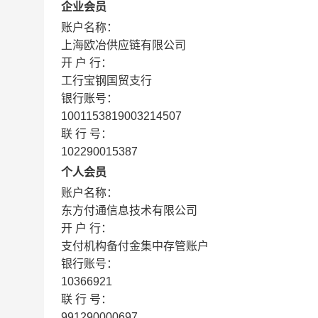
企业会员
账户名称：
上海欧冶供应链有限公司
开 户 行：
工行宝钢国贸支行
银行账号：
1001153819003214507
联 行 号：
102290015387
个人会员
账户名称：
东方付通信息技术有限公司
开 户 行：
支付机构备付金集中存管账户
银行账号：
10366921
联 行 号：
991290000697