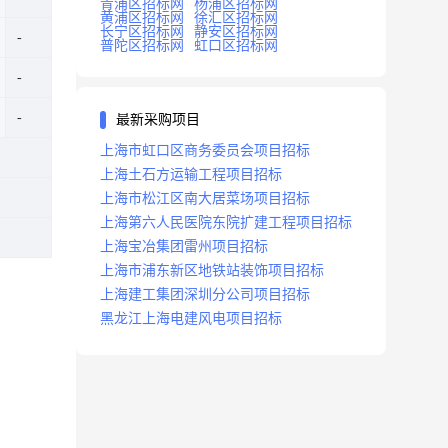
青浦区招标网
杨浦区招标网
黄浦区招标网
徐汇区招标网
长宁区招标网
静安区招标网
普陀区招标网
虹口区招标网
最新采购项目
上海市虹口区商务委员会项目招标
上海土石方运输工程项目招标
上海市松江区南大居菜场项目招标
上海第六人民医院东院扩建工程项目招标
上海宝冶集团雷州项目招标
上海市浦东新区地铁站装饰项目招标
上海建工集团深圳分公司项目招标
黑龙江上海电建风电项目招标