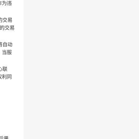
作为违
的交易
的交易
将自动
；当服
心联
权利同
后果。