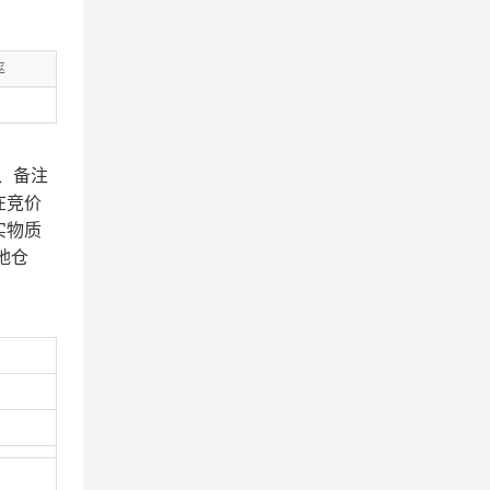
率
、备注
在竞价
实物质
地仓