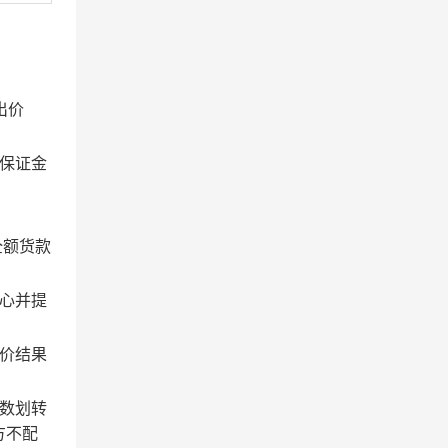
出价
保证金
全额货款
心并提
价结果
数划转
方不配