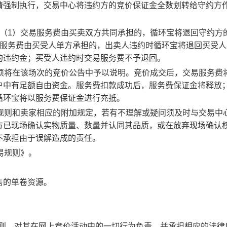
请强制执行，交易中心将违约方的竞价保证金全数划转给守约方
：（1）交易服务费由买卖双方共同承担的，循环宝将退回守约方
易服务费由买受人单方承担的，出卖人违约时循环宝将退回买受人
的违约金；买受人违约时交易服务费不予退回。
事项将在该场次的竞价公告中予以说明。竞价成交后，交易服务费
户中有足额自由资金。服务费扣款成功后，服务费保证金将释放
循环宝将以服务费保证金进行充抵。
规则和卖家相应的附加规定，若有不理解或疑问须及时与交易中
方已现场确认实物质量、数量并认同其品质，或在放弃现场确认
不承担由于误解造成的责任。
易规则》。
售的单卷资源。
规则，对其在网上竞价活动中的一切行为负责，并承担相应的法律