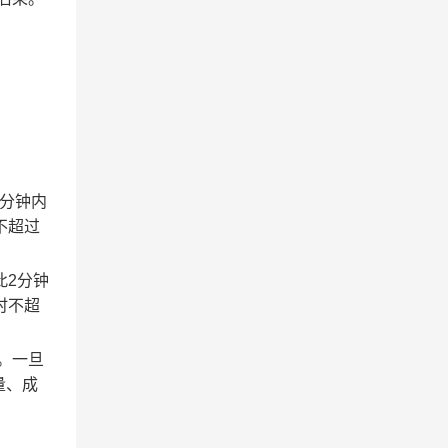
2分钟内
不超过
此2分钟
时不超
。一旦
量、成