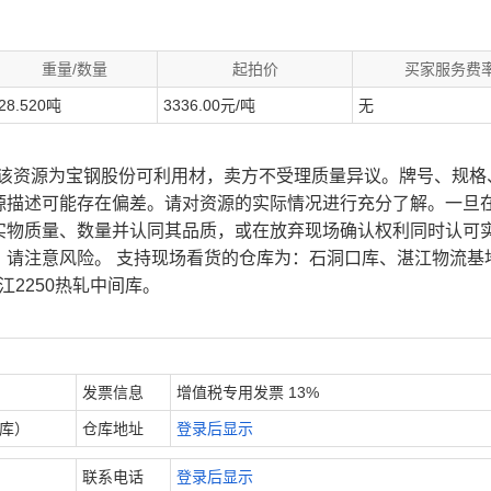
重量/数量
起拍价
买家服务费
28.520吨
3336.00元/吨
无
、该资源为宝钢股份可利用材，卖方不受理质量异议。牌号、规格
源描述可能存在偏差。请对资源的实际情况进行充分了解。一旦
实物质量、数量并认同其品质，或在放弃现场确认权利同时认可
，请注意风险。 支持现场看货的仓库为：石洞口库、湛江物流基
江2250热轧中间库。
发票信息
增值税专用发票 13%
内库）
仓库地址
登录后显示
联系电话
登录后显示