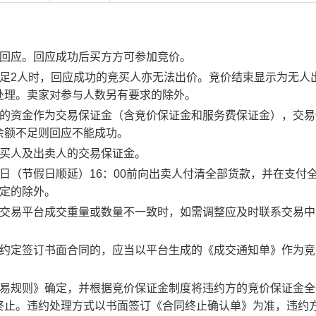
行回应。回应成功后买方方可参加竞价。
足2人时，回应成功的竞买人亦无法出价。竞价结束显示为无人
处理。卖家对参与人数另有要求的除外。
度的资金作为交易保证金（含竞价保证金和服务费保证金），交易
余额不足则回应不能成功。
竞买人及出卖人的交易保证金。
日（节假日顺延）16：00前向出卖人付清全部货款，并在支付
约定的除外。
子交易平台成交重量或数量不一致时，如需调整应及时联系交易中
。约定签订书面合同的，应当以平台生成的《成交通知单》作为竞
交易规则》确定，并根据竞价保证金制度将违约方的竞价保证金全
终止。违约处理方式以书面签订《合同终止确认单》为准，违约