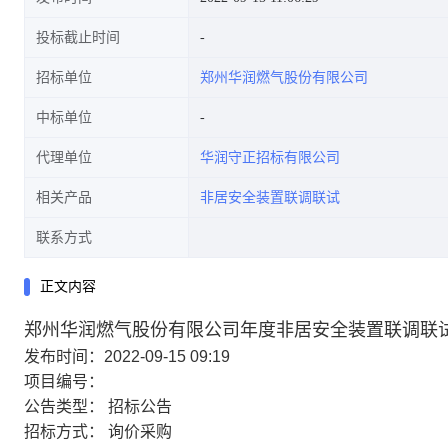
投标截止时间
招标单位
郑州华润燃气股份有限公司
中标单位
代理单位
华润守正招标有限公司
相关产品
非居安全装置联调联试
联系方式
正文内容
郑州华润燃气股份有限公司年度非居安全装置联调联
发布时间：2022-09-15 09:19
项目编号：
公告类型：
招标公告
招标方式：
询价采购