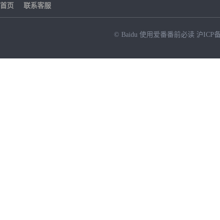
首页
联系客服
© Baidu
使用爱番番前必读
沪ICP备
NEW
HOT
暂时没有搜索结果…