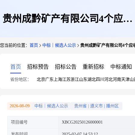
贵州成黔矿产有限公司4个应收
您当前的位置：
首页
中标｜候选人公示
贵州成黔矿产有限公司4个应
账款法律纠纷案件代理服务机构
首页
招标预告
招标公告
重新招标
中标通知
省份地区：
北京
广东
上海
江苏
浙江
山东
湖北
四川
河北
河南
天津
山
选聘询比采购公告
2026-08-09
中标｜候选人公示
贵州省
|
遵义市
|
播州区
项目编号
XBCG20250126000001
发布时间
2025-02-07 14:53:12