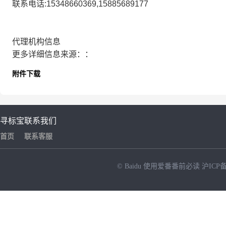
联系电话:15348660369,15885689177
代理机构信息
更多详细信息来源：：
附件下载
寻标宝
联系我们
首页
联系客服
© Baidu
使用爱番番前必读
沪ICP备
NEW
HOT