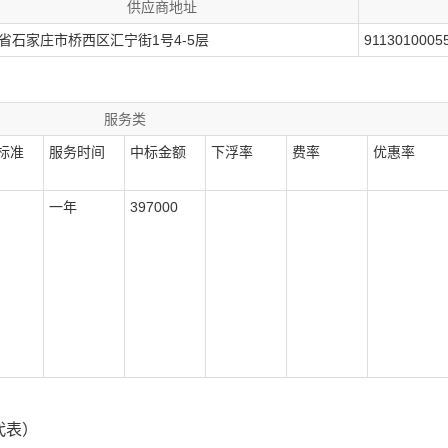
供应商地址
省石家庄市桥西区汇宁街1号4-5层
9113010005
服务类
标准
服务时间
中标金额
下浮率
费率
优惠率
一年
397000
代表）