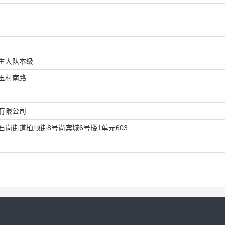
生大队本级
玉村南路
有限公司
岗街道柏顺街8号尚宾城6号楼1单元603