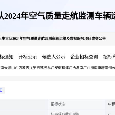
2024年空气质量走航监测车
生大队2024年空气质量走航监测车辆运维及数据服务项目成交公告
标通知
开标公示
候选人公示
企业招标查询
招标
河南
天津
山西
内蒙古
辽宁
吉林
黑龙江
安徽
福建
江西
湖南
广西
海南
重庆
贵州
区
招标状态
中
标书获取截止时间