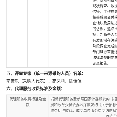
律、法规和技
现状调查、数
估等，工作成果
相关成果交付采
查地块及周边
的访谈，追踪
据，判断是否
有发现潜在污
阶段调查完成
部门进行审批
法律法规的要
调查报告。
五、评审专家（单一来源采购人员）名单：
南康乐（采购人代表）
、
高凤莉
、
陈佳佳
六、代理服务收费标准及金额：
代理服务收费标准及金
招标代理服务费参照国家计委颁发的《招标
额
展和改革委员会办公厅颁发的《关于招标代
收费标准收取。成交单位服务费交纳信息
西安分行