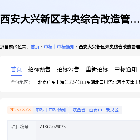
西安大兴新区未央综合改造管理
您当前的位置：
首页
中标｜中标通知
西安大兴新区未央综合改造管理
委员会送变电两宗土地土壤污染
首页
招标预告
招标公告
重新招标
中标通知
省份地区：
北京
广东
上海
江苏
浙江
山东
湖北
四川
河北
河南
天津
山
状况调查中标(成交)结果公告
2026-08-08
中标｜中标通知
陕西省
|
西安市
|
未央区
项目编号
ZJXG2026033