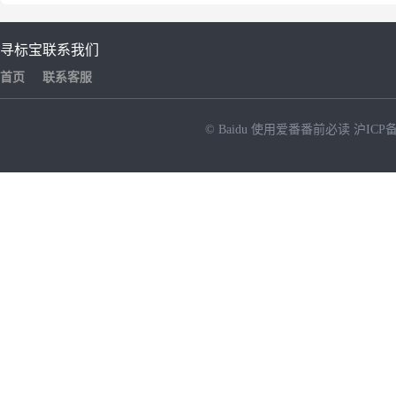
寻标宝
联系我们
首页
联系客服
© Baidu
使用爱番番前必读
沪ICP备
NEW
HOT
暂时没有搜索结果…