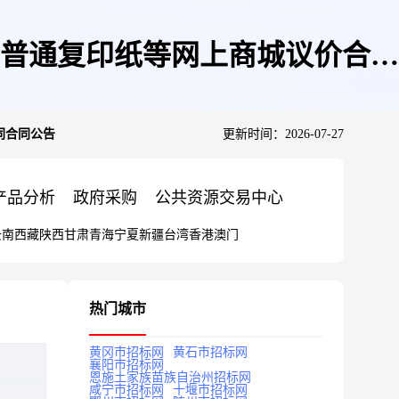
普通复印纸等网上商城议价合同
同合同公告
更新时间：2026-07-27
产品分析
政府采购
公共资源交易中心
云南
西藏
陕西
甘肃
青海
宁夏
新疆
台湾
香港
澳门
热门城市
黄冈市招标网
黄石市招标网
襄阳市招标网
恩施土家族苗族自治州招标网
咸宁市招标网
十堰市招标网