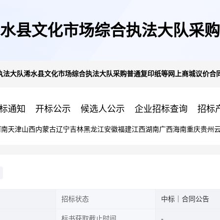
水县文化市场综合执法大队采购
执法大队浠水县文化市场综合执法大队采购普通复印纸等网上商城议价合
合同公告
标通知
开标公示
候选人公示
企业招标查询
招标
河南
天津
山西
内蒙古
辽宁
吉林
黑龙江
安徽
福建
江西
湖南
广西
海南
重庆
贵州
招标状态
中标｜合同公告
标书获取截止时间