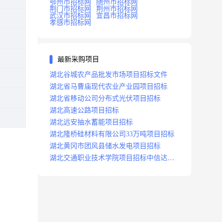
鄂州市招标网
随州市招标网
荆门市招标网
荆州市招标网
武汉市招标网
宜昌市招标网
孝感市招标网
最新采购项目
湖北谷城农产品批发市场项目招标文件
湖北省马曹庙现代农业产业园项目招标
湖北省移动公司分布式光伏项目招标
湖北高速公路项目招标
湖北远安抽水蓄能项目招标
湖北隆桥硅材料有限公司33万吨项目招标
湖北黄冈市团风县储水发电项目招标
湖北交通职业技术学院项目招标中信达咨
询