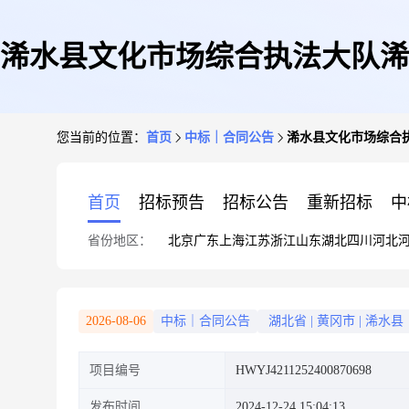
浠水县文化市场综合执法大队浠
您当前的位置：
首页
中标｜合同公告
浠水县文化市场综合
首页
招标预告
招标公告
重新招标
中
省份地区：
北京
广东
上海
江苏
浙江
山东
湖北
四川
河北
2026-08-06
中标｜合同公告
湖北省
|
黄冈市
|
浠水县
项目编号
HWYJ4211252400870698
发布时间
2024-12-24 15:04:13