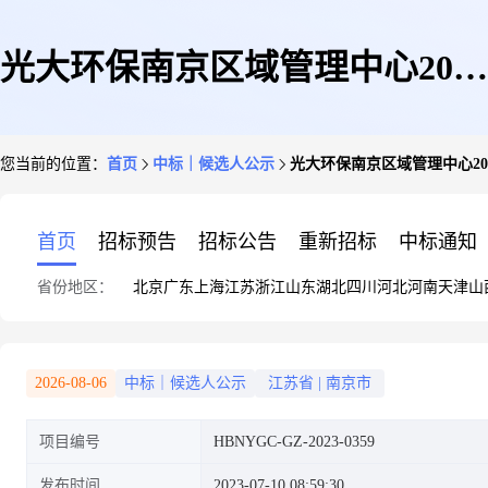
光大环保南京区域管理中心2023
您当前的位置：
首页
中标｜候选人公示
光大环保南京区域管理中心20
至2025年度耐火材料服务中标候
首页
招标预告
招标公告
重新招标
中标通知
省份地区：
北京
广东
上海
江苏
浙江
山东
湖北
四川
河北
河南
天津
山
选人公示
2026-08-06
中标｜候选人公示
江苏省
|
南京市
项目编号
HBNYGC-GZ-2023-0359
发布时间
2023-07-10 08:59:30