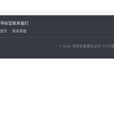
寻标宝
联系我们
首页
联系客服
© Baidu
使用爱番番前必读
沪ICP备
NEW
HOT
暂时没有搜索结果…