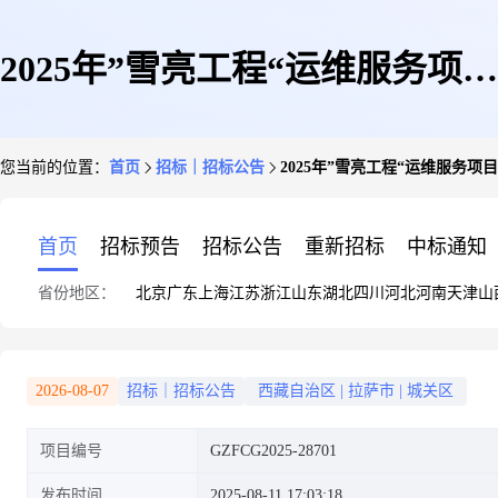
2025年”雪亮工程“运维服务项目
您当前的位置：
首页
招标｜招标公告
2025年”雪亮工程“运维服务项
采购公告
首页
招标预告
招标公告
重新招标
中标通知
省份地区：
北京
广东
上海
江苏
浙江
山东
湖北
四川
河北
河南
天津
山
2026-08-07
招标｜招标公告
西藏自治区
|
拉萨市
|
城关区
项目编号
GZFCG2025-28701
发布时间
2025-08-11 17:03:18