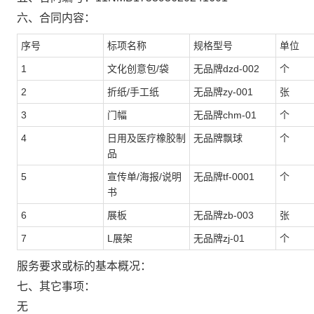
六、合同内容：
序号
标项名称
规格型号
单位
1
文化创意包/袋
无品牌dzd-002
个
2
折纸/手工纸
无品牌zy-001
张
3
门幅
无品牌chm-01
个
4
日用及医疗橡胶制
无品牌飘球
个
品
5
宣传单/海报/说明
无品牌tf-0001
个
书
6
展板
无品牌zb-003
张
7
L展架
无品牌zj-01
个
服务要求或标的基本概况：
七、其它事项：
无