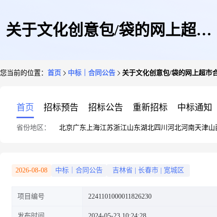
关于文化创意包/袋的网上超市
您当前的位置：
首页
中标｜合同公告
关于文化创意包/袋的网上超市
合同公告
首页
招标预告
招标公告
重新招标
中标通知
省份地区：
北京
广东
上海
江苏
浙江
山东
湖北
四川
河北
河南
天津
山
2026-08-08
中标｜合同公告
吉林省
|
长春市
|
宽城区
项目编号
2241101000011826230
发布时间
2024-05-23 10:24:28