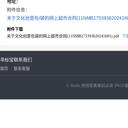
地址：
附件信息：
关于文化创意包/袋的网上超市合同(11NMB175393620241601
附件下载
关于文化创意包袋的网上超市合同(11NMB175393620241601).pdf
下
寻标宝
联系我们
首页
联系客服
© Baidu
使用爱番番前必读
沪ICP备
NEW
HOT