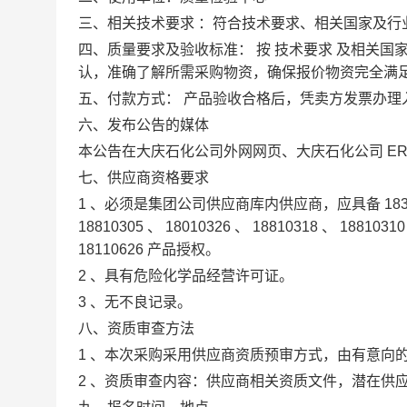
三、相关技术要求
：符合技术要求、相关国家及行
四、质量要求及验收标准：
按
技术要求
及相关国
认，准确了解所需采购物资，确保报价物资完全满
五、付款方式：
产品验收合格后，凭卖方发票办理
六、发布公告的媒体
本公告在大庆石化公司外网网页、大庆石化公司
E
七、供应商资格要求
1
、必须是集团公司供应商库内供应商，应具备
18
18810305
、
18010326
、
18810318
、
1881031
18110626
产品授权。
2
、具有危险化学品经营许可证。
3
、无不良记录。
八、资质审查方法
1
、本次采购采用供应商资质预审方式，由有意向
2
、资质审查内容：供应商相关资质文件，潜在供