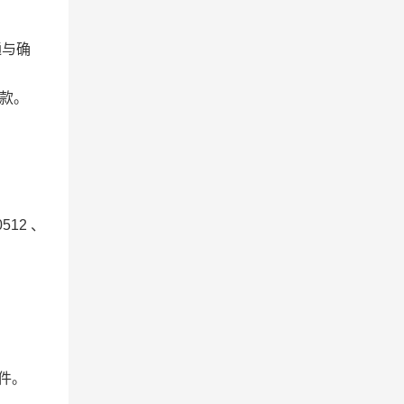
通与确
款。
、
0512
、
件。