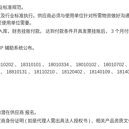
业标准规范。
家及行业标准执行。供应商必须与使用单位针对所需物资做好沟
足使用单位需要。
入库，财务挂账付款。
达到付款条件开具发票挂账后，
3
个月付
RP
辅助系统公布。
310202
、
18310101
、
18010334
、
18010102
、
18010702
0
、
18810131
、
18110210
、
18120402
、
18140109
、
1814
的潜在供应商
报名。
应商身份证明
(
如是代理人需出具法人授权书
)
、相关产品资质文