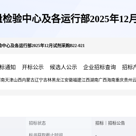
验中心及各运行部2025年12月试
心及各运行部2025年12月试剂采购B22-021
标通知
开标公示
候选人公示
企业招标查询
招标
河南
天津
山西
内蒙古
辽宁
吉林
黑龙江
安徽
福建
江西
湖南
广西
海南
重庆
贵州
招标状态
招标｜招标公告
标书获取截止时间