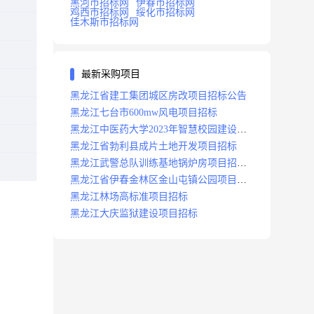
黑河市招标网
伊春市招标网
鸡西市招标网
绥化市招标网
佳木斯市招标网
最新采购项目
黑龙江省建工集团城区房改项目招标公告
黑龙江七台市600mw风电项目招标
黑龙江中医药大学2023年智慧校园建设项
目招标公告
黑龙江省勃利县成片土地开发项目招标
黑龙江武警总队训练基地锅炉房项目招标
公示
黑龙江省伊春金林区金山屯镇公园项目招
标公告
黑龙江林场高标准项目招标
黑龙江大庆监狱建设项目招标