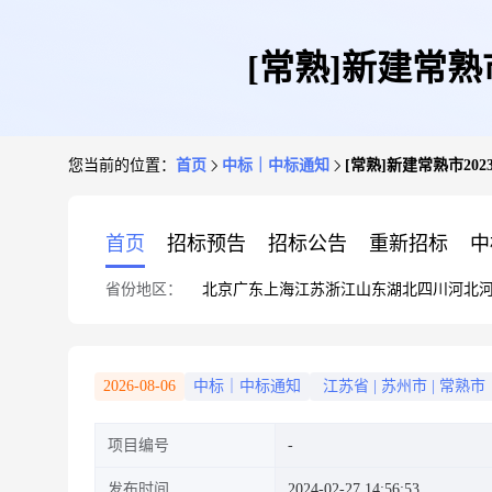
[常熟]新建常熟
您当前的位置：
首页
中标｜中标通知
[常熟]新建常熟市20
首页
招标预告
招标公告
重新招标
中
省份地区：
北京
广东
上海
江苏
浙江
山东
湖北
四川
河北
2026-08-06
中标｜中标通知
江苏省
|
苏州市
|
常熟市
项目编号
发布时间
2024-02-27 14:56:53