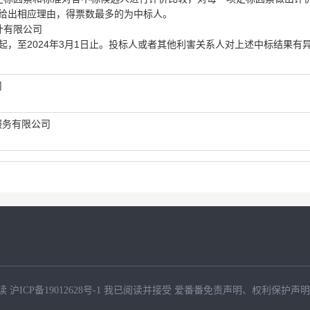
给出相应理由，得票数最多的为中标人。
计有限公司
7日起，至2024年3月1日止。投标人或者其他利害关系人对上述中标结果有
司
服务有限公司
读
沪ICP备19012628号-1
我已阅读并接受
爱番番免责声明
、
权利保护声明