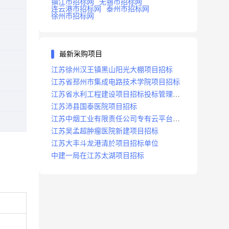
镇江市招标网
无锡市招标网
连云港市招标网
泰州市招标网
徐州市招标网
最新采购项目
江苏徐州汉王镇黑山阳光大棚项目招标
江苏省邳州市集成电路技术学院项目招标
江苏省水利工程建设项目招标投标管理办
法
江苏沛县国泰医院项目招标
江苏中烟工业有限责任公司专有云平台扩
容项目招标
江苏吴孟超肿瘤医院新建项目招标
江苏大丰斗龙港清於项目招标单位
中建一局在江苏太湖项目招标