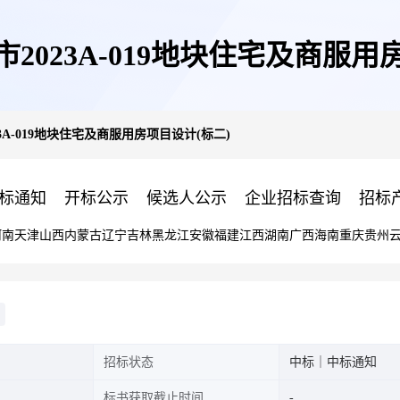
市2023A-019地块住宅及商服用
23A-019地块住宅及商服用房项目设计(标二)
标通知
开标公示
候选人公示
企业招标查询
招标
河南
天津
山西
内蒙古
辽宁
吉林
黑龙江
安徽
福建
江西
湖南
广西
海南
重庆
贵州
招标状态
中标｜中标通知
标书获取截止时间