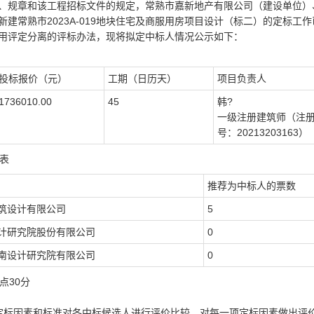
、规章和该工程招标文件的规定，常熟市嘉新地产有限公司（建设单位）
建常熟市2023A-019地块住宅及商服用房项目设计（标二）的定标工作
用评定分离的评标办法，现将拟定中标人情况公示如下：
投标报价（元）
工期（日历天）
项目负责人
1736010.00
45
韩?
一级注册建筑师（注
号：20213203163）
表
推荐为中标人的票数
筑设计有限公司
5
计研究院股份有限公司
0
南设计研究院有限公司
0
点30分
定标因素和标准对各中标候选人进行评价比较，对每一项定标因素做出评