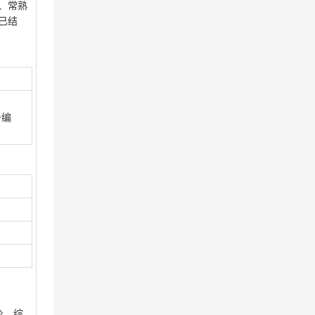
、常熟
已结
册编
价，综