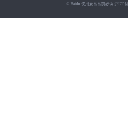
© Baidu
使用爱番番前必读
沪ICP备
NEW
HOT
暂时没有搜索结果…