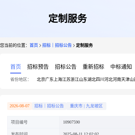
定制服务
您当前的位置：
首页
招标｜招标公告
定制服务
首页
招标预告
招标公告
重新招标
中标通知
省份地区：
北京
广东
上海
江苏
浙江
山东
湖北
四川
河北
河南
天津
山
2026-08-07
招标｜招标公告
重庆市
|
九龙坡区
项目编号
10907590
发布时间
2025-08-11 12:02:02