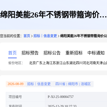
绵阳美能26年不锈钢带箍询价公
您当前的位置：
首页
招标｜信息变更
绵阳美能26年不锈钢带箍询价公
告(变更)
首页
招标预告
招标公告
重新招标
中标通知
省份地区：
北京
广东
上海
江苏
浙江
山东
湖北
四川
河北
河南
天津
山
2026-08-09
招标｜信息变更
四川省
|
绵阳市
|
涪城区
项目编号
P-XJ-25-00004757
发布时间
2025-12-29 10:27:33