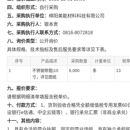
四、组织形式：
自行采购
五、采购执行单位：
绵阳美能材料科技有限公司
六、采购执行人：
银本贵
七、采购执行人联系方式：
0816-8072818
八、询价类型：
公开询价
具体规格、技术指标及售后服务要求等详见下表。
序号
产品描述
采购数量
计量单位
税
1
不锈钢带箍|10
6,000
条
13
寸，详见图纸
九、报价要求：
请根据明细清单填报含税单价。
十、付款方式：
1、货到验收合格凭全额增值税专用发票60
设银行e信通、中企云链等）、银行承兑汇票（非商业承兑
十一、其他内容：
1、具有合法的营业执照、固定的营业场所，具有独立承担民事