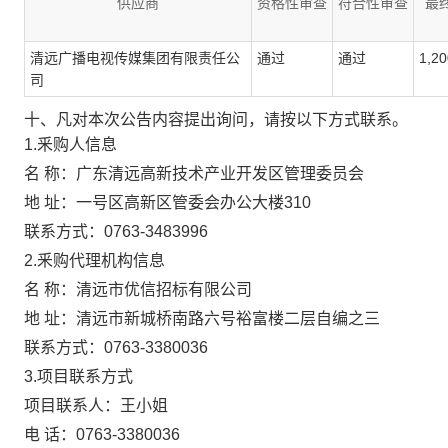
供应商
资格性审查
符合性审查
最
清远广播电视传媒集团有限责任公
通过
通过
1,2
司
十、凡对本次公告内容提出询问，请按以下方式联系。
1.釆购人信息
名 称：广东清远高新技术产业开发区管理委员会
地 址：一号区高新区管委会办公大楼310
联系方式：0763-3483996
2.釆购代理机构信息
名 称：清远市优信招标有限公司
地 址：清远市新城桥南路六号裕富楼二层自编之三
联系方式：0763-3380036
3.项目联系方式
项目联系人：王小姐
电 话：0763-3380036