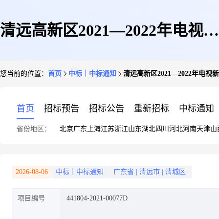
清远高新区2021—2022年电视新
您当前的位置：
首页
中标｜中标通知
清远高新区2021—2022年
闻专题栏目《创新汇》宣传服务
首页
招标预告
招标公告
重新招标
中标通知
省份地区：
北京
广东
上海
江苏
浙江
山东
湖北
四川
河北
河南
天津
山
采购项目成交公告
2026-08-06
中标｜中标通知
广东省
|
清远市
|
清城区
项目编号
441804-2021-00077D