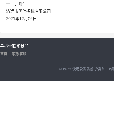
十一、附件
清远市优信招标有限公司
2021年12月06日
寻标宝
联系我们
首页
联系客服
© Baidu
使用爱番番前必读
沪ICP备
NEW
HOT