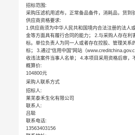
招标范围:
采购压滤机用滤布，正常备品备件，消耗品，货到
供应商资格要求:
1.供应商须为中华人民共和国境内合法注册的法人
金等方面具有履行合同的能力； 2.与采购人存在
标。单位负责人为同一人或者存在控股、管理关系
标； 3.通过“信用中国”网站（www.creditch
收违法案件当事人名单； 4.本项目采用资格后审，
概算价:
104800元
采购人联系方式
招标人:
莱芜泰禾生化有限公司
联系人:
吕聪
联系电话:
13563403156