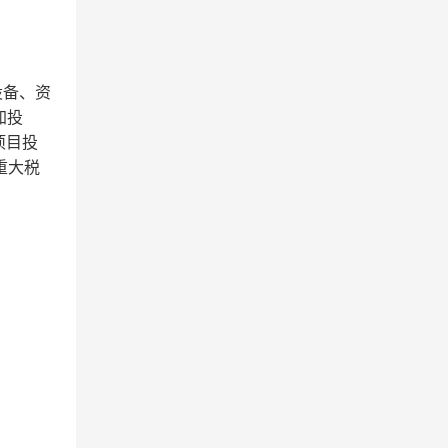
设备、资
加投
项目投
、重大税