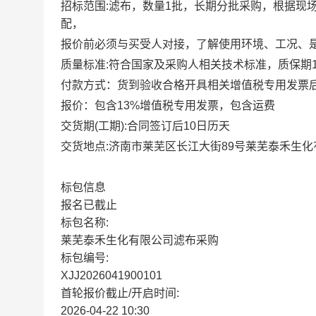
招标范
围
:滤布，数量1批，长期分批采购，根据现
配，
报价前必须与买受人对接，了解使用环境、工况、
质量标准
:
符合国家及采购人相关技术标准，质保期
付款方式：货到验收合格开具相关增值税专用发票
报价：包含
13%
增值税专用发票，包含运费
交货期
(
工期
):
合同签订后
10
日历天
交货地点
:
济南市莱芜区长江大街
89
号莱芜泰禾生化
标包信息
报名已截止
标包名称:
莱芜泰禾生化有限公司滤布采购
标包编号:
XJJ2026041900101
首轮报价截止/开启时间:
2026-04-22 10:30