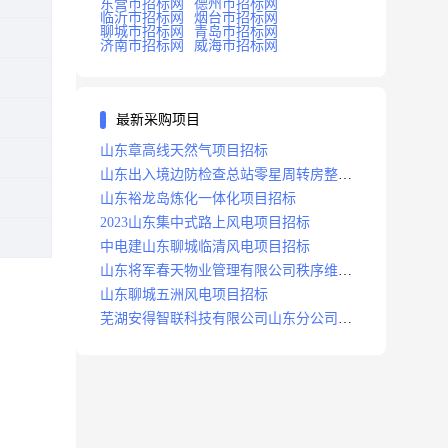
东营市招标网
德州市招标网
临沂市招标网
烟台市招标网
聊城市招标网
青岛市招标网
济南市招标网
威海市招标网
最新采购项目
山东章高线天然气项目招标
山东出入境边防检查总站零星周转房整修
项目招标中标
山东裕龙岛炼化一体化项目招标
2023山东集中式路上风电项目招标
中电建山东聊城临清风电项目招标
山东将军春天物业管理有限公司秩序维护
服务项目招标公告
山东聊城五洲风电项目招标
芜湖安得智联科技有限公司山东分公司济
南地区快递项目招标公告