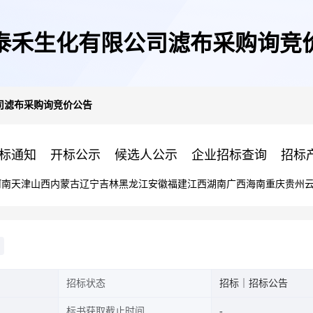
泰禾生化有限公司滤布采购询竞
司滤布采购询竞价公告
标通知
开标公示
候选人公示
企业招标查询
招标
河南
天津
山西
内蒙古
辽宁
吉林
黑龙江
安徽
福建
江西
湖南
广西
海南
重庆
贵州
招标状态
招标｜招标公告
标书获取截止时间