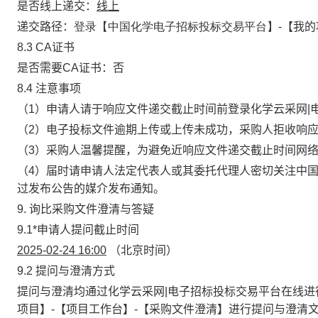
是否线上递交：
线上
递交路径：
登录【中国化学电子招标投标交易平台】-
【我的
8.3 CA证书
是否需要CA证书：否
8.4 注意事项
（1）申请人请于响应文件递交截止时间前登录化学云采网|
（2）电子投标文件逾期上传或上传未成功，采购人拒收响
（3）采购人温馨提醒，
为避免近响应文件递交截止时间网
（4）届时请申请人法定代表人或其委托代理人密切关注中
过发布公告的媒介发布通知。
9. 询比采购文件澄清与答疑
9.1
*
申请人提问截止时间
2025-02-24 16:00
（北京时间）
9.2 提问与澄清方式
提问与澄清均通过化学云采网|电子招标投标交易平台在线进
项目】
-
【项目工作台】
-
【采购文件澄清】进行提问与澄清