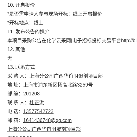
10. 开启报价
*
是否需申请人参与现场开标
：
线上
开启报价
*
开标地点：
线上
11. 发布公告的媒介
本项目采购公告在化学云采网|电子招标投标交易平台
http://
1
2
. 其他
无
1
3
.
联系方式
采 购 人：
上海分公司广西华谊阻聚剂项目部
地 址：
上海市浦东新区杨高北路3259号
邮 编：
201208
联 系 人：
杜正洪
电 话：
13577542723
邮 箱：
1641436748@qq.com
上海分公司广西华谊阻聚剂项目部