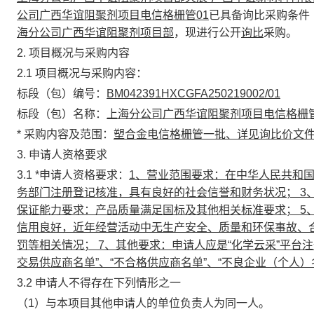
公司广西华谊阻聚剂项目电信格栅管01
已具备询比采购条件
海分公司广西华谊阻聚剂项目部
，现进行公开
询比
采购。
2
. 项目概况与采购内容
2.1 项目概况与
采购
内容：
标段（包）编号：
BM042391HXCGFA250219002/01
标段（包）名称：
上海分公司广西华谊阻聚剂项目电信格栅管0
*
采购内容及范围：
塑合金电信格栅管一批、详见询比价文
3. 申请人资格要求
3.1
*
申请人资格要求：
1、营业范围要求：在中华人民共和国
务部门注册登记核准，具有良好的社会信誉和财务状况； 3
保证能力要求：产品质量满足国标及其他相关标准要求； 5
信用良好，近年经营活动中无生产安全、质量和环保事故、
罚等相关情况； 7、其他要求：申请人应是“化学云采”平台
交易供应商名单”、“不合格供应商名单”、“不良企业（个人）
3.2 申请人不得存在下列情形之一
（1）与本项目其他申请人的单位负责人为同一人。