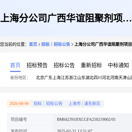
上海分公司广西华谊阻聚剂项目
您当前的位置：
首页
招标｜招标公告
上海分公司广西华谊阻聚剂项目
部-上海分公司广西华谊阻聚剂
首页
招标预告
招标公告
重新招标
中标通知
省份地区：
北京
广东
上海
江苏
浙江
山东
湖北
四川
河北
河南
天津
山
项目电信格栅管01-询比价项目
2026-08-06
招标｜招标公告
上海市
|
浦东新区
项目编号
BM042391HXCGFA250219002/01
公告
发布时间
2025-02-21 13:51:07