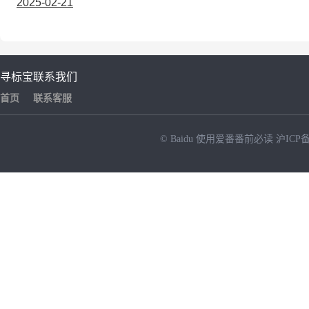
2025-02-21
寻标宝
联系我们
首页
联系客服
© Baidu
使用爱番番前必读
沪ICP备
NEW
HOT