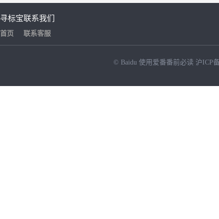
寻标宝
联系我们
首页
联系客服
© Baidu
使用爱番番前必读
沪ICP备
NEW
HOT
暂时没有搜索结果…