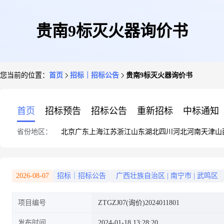
贵南9标灭火器询价书
您当前的位置：
首页
招标｜招标公告
贵南9标灭火器询价书
首页
招标预告
招标公告
重新招标
中标通知
省份地区：
北京
广东
上海
江苏
浙江
山东
湖北
四川
河北
河南
天津
山
2026-08-07
招标｜招标公告
广西壮族自治区
|
南宁市
|
武鸣区
项目编号
ZTGZJ07(询价)2024011801
发布时间
2024-01-18 13:28:20