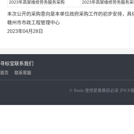
2023年高架维修劳务服务采购
2023年高架维修劳务服务
本次公开的采购意向是本单位政府采购工作的初步安排，具
赣州市市政工程管理中心
2023年04月28日
寻标宝
联系我们
首页
联系客服
© Baidu
使用爱番番前必读
沪ICP备
NEW
HOT