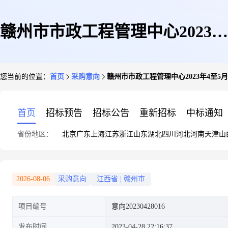
赣州市市政工程管理中心2023年
您当前的位置：
首页
采购意向
赣州市市政工程管理中心2023年4至5月政府
4至5月政府采购意向
首页
招标预告
招标公告
重新招标
中标通知
省份地区：
北京
广东
上海
江苏
浙江
山东
湖北
四川
河北
河南
天津
山
20230428016
2026-08-06
采购意向
江西省
|
赣州市
项目编号
意向20230428016
发布时间
2023-04-28 22:16:37