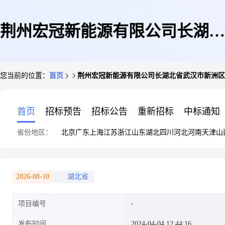
荆州宏冠新能源有限公司长湖北
您当前的位置：
首页
荆州宏冠新能源有限公司长湖北省武汉市新洲区凤
省武汉市新洲区凤凰镇郑家园村
首页
招标预告
招标公告
重新招标
中标通知
省份地区：
北京
广东
上海
江苏
浙江
山东
湖北
四川
河北
河南
天津
山
郭家寨106号董峰11.88KW屋顶
2026-08-10
湖北省
项目编号
分布式光伏发电项目
发布时间
2024-04-04 12:44:16