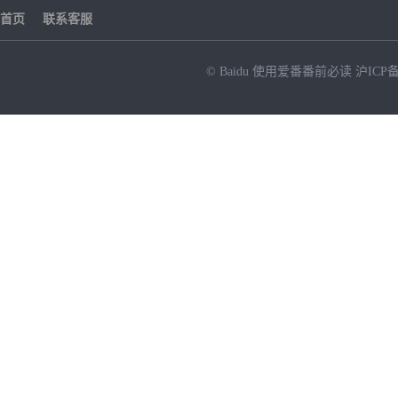
首页
联系客服
© Baidu
使用爱番番前必读
沪ICP备
NEW
HOT
暂时没有搜索结果…