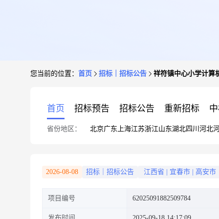
您当前的位置：
首页
招标｜招标公告
祥符镇中心小学计算
首页
招标预告
招标公告
重新招标
中
省份地区：
北京
广东
上海
江苏
浙江
山东
湖北
四川
河北
2026-08-08
招标｜招标公告
江西省
|
宜春市
|
高安市
项目编号
62025091882509784
发布时间
2025-09-18 14:17:09