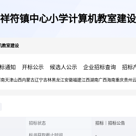
祥符镇中心小学计算机教室建设
机教室建设
标通知
开标公示
候选人公示
企业招标查询
招标
河南
天津
山西
内蒙古
辽宁
吉林
黑龙江
安徽
福建
江西
湖南
广西
海南
重庆
贵州
招标状态
招标｜招标公告
标书获取截止时间