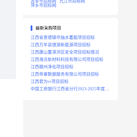
吉安市招标网
九江市招标网
萍乡市招标网
最新采购项目
江西省景德镇市抽水蓄能项目招标
江西万年县锂源新能源项目招标
江西康山蓄滞洪区安全项目招标情况
江西海沃新材料科技有限公司项目招标
江西赣州净化项目招标
江西帝睿数据服务有限公司项目招标
江西君为vr项目招标
中国工商银行江西省分行2023-2025年度补
充医疗保险项目招标公告