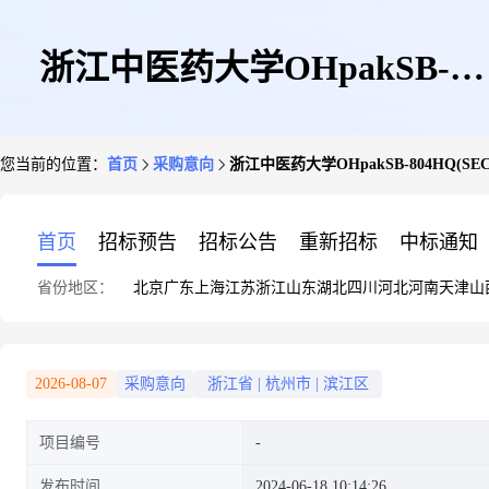
浙江中医药大学OHpakSB-
您当前的位置：
首页
采购意向
浙江中医药大学OHpakSB-804HQ(S
804HQ(SEC色谱柱)2024年6月
首页
招标预告
招标公告
重新招标
中标通知
省份地区：
北京
广东
上海
江苏
浙江
山东
湖北
四川
河北
河南
天津
山
政府采购意向
2026-08-07
采购意向
浙江省
|
杭州市
|
滨江区
项目编号
发布时间
2024-06-18 10:14:26