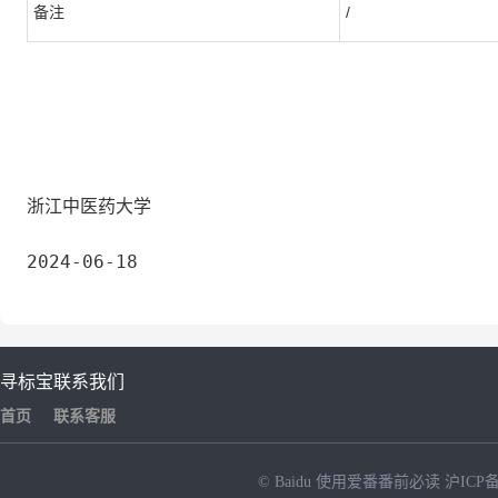
备注
/
浙江中医药大学
2024-06-18
寻标宝
联系我们
首页
联系客服
© Baidu
使用爱番番前必读
沪ICP备