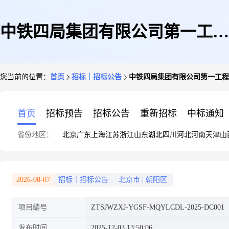
中铁四局集团有限公司第一工程
您当前的位置：
首页
招标｜招标公告
中铁四局集团有限公司第一工程
分公司摩奇饮料厂东路项目经理
首页
招标预告
招标公告
重新招标
中标通知
省份地区：
北京
广东
上海
江苏
浙江
山东
湖北
四川
河北
河南
天津
山
部片石采购询价书
2026-08-07
招标｜招标公告
北京市
|
朝阳区
项目编号
ZTSJWZXJ-YGSF-MQYLCDL-2025-DC001
发布时间
2025-12-03 13:50:06