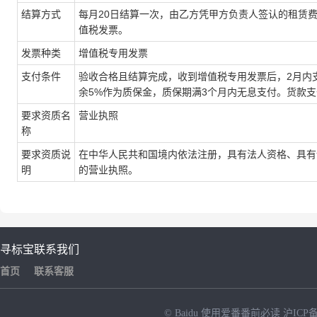
结算方式
每月20日结算一次，由乙方凭甲方负责人签认的租赁
值税发票。
发票种类
增值税专用发票
支付条件
验收合格且结算完成，收到增值税专用发票后，2月内支
余5%作为质保金，质保期满3个月内无息支付。货款支
要求资质名
营业执照
称
要求资质说
在中华人民共和国境内依法注册，具有法人资格、具有
明
的营业执照。
寻标宝
联系我们
首页
联系客服
© Baidu
使用爱番番前必读
沪ICP备