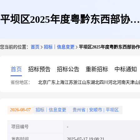
平坝区2025年度粤黔东西部协作
您当前的位置：
首页
招标｜信息变更
平坝区2025年度粤黔东西部协
资金提升教育公共服务水平项目
首页
招标预告
招标公告
重新招标
中标通知
省份地区：
北京
广东
上海
江苏
浙江
山东
湖北
四川
河北
河南
天津
山
(天龙中学)澄清公告1
2026-08-07
招标｜信息变更
贵州省
|
安顺市
|
平坝区
项目编号
发布时间
2025-07-17 19:08:21