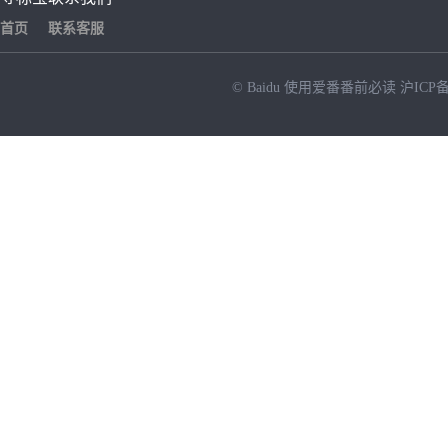
首页
联系客服
© Baidu
使用爱番番前必读
沪ICP备
NEW
HOT
暂时没有搜索结果…