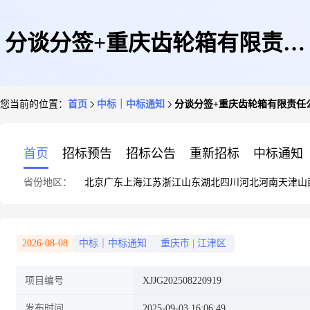
分谈分签+重庆齿轮箱有限责任
您当前的位置：
首页
中标｜中标通知
分谈分签+重庆齿轮箱有限责任
公司+单层行星架-成采的询价书
首页
招标预告
招标公告
重新招标
中标通知
省份地区：
北京
广东
上海
江苏
浙江
山东
湖北
四川
河北
河南
天津
山
的询价结果
2026-08-08
中标｜中标通知
重庆市
|
江津区
项目编号
XJJG202508220919
发布时间
2025-09-03 16:06:49