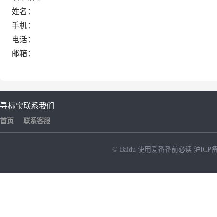
姓名：
手机：
电话：
邮箱：
寻标宝
联系我们
首页
联系客服
© Baidu
使用爱番番前必读
沪ICP备
NEW
HOT