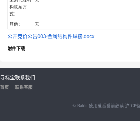
采购代理机
无
构联系方
式：
其他：
无
公开竞价公告003-金属结构件焊接.docx
附件下载
寻标宝
联系我们
首页
联系客服
© Baidu
使用爱番番前必读
沪ICP备
NEW
HOT