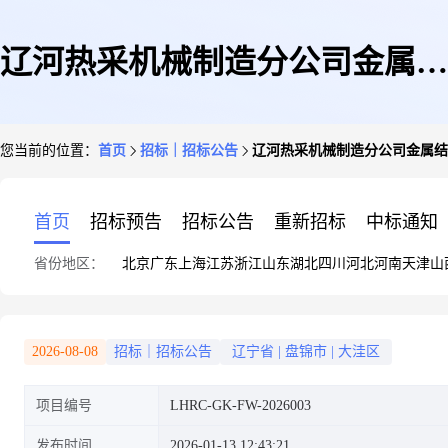
辽河热采机械制造分公司金属结
您当前的位置：
首页
招标｜招标公告
辽河热采机械制造分公司金属结
构件焊接外包项目
首页
招标预告
招标公告
重新招标
中标通知
省份地区：
北京
广东
上海
江苏
浙江
山东
湖北
四川
河北
河南
天津
山
2026-08-08
招标｜招标公告
辽宁省
|
盘锦市
|
大洼区
项目编号
LHRC-GK-FW-2026003
发布时间
2026-01-13 12:43:21