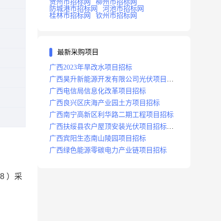
贺州市招标网
柳州市招标网
防城港市招标网
河池市招标网
桂林市招标网
钦州市招标网
最新采购项目
广西2023年旱改水项目招标
广西昊升新能源开发有限公司光伏项目招
标
广西电信局信息化改革项目招标
广西良兴区庆海产业园土方项目招标
广西南宁高新区利华路二期工程项目招标
广西扶绥县农户屋顶安装光伏项目招标公
告
广西宾阳生态南山陵园项目招标
广西绿色能源零碳电力产业链项目招标
8
）采