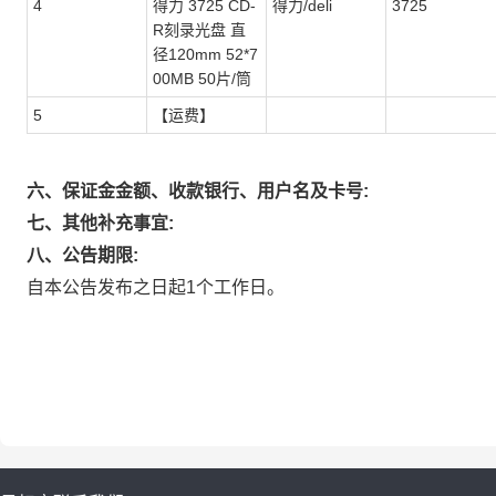
4
得力 3725 CD-
得力/deli
3725
R刻录光盘 直
径120mm 52*7
00MB 50片/筒
5
【运费】
六、保证金金额、收款银行、用户名及卡号:
七、其他补充事宜:
八、公告期限:
自本公告发布之日起1个工作日。