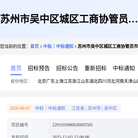
苏州市吴中区城区工商协管员市
您当前的位置：
首页
中标｜中标通知
苏州市吴中区城区工商协管员市
场监督管理中队关于账册封面的
首页
招标预告
招标公告
重新招标
中标通知
省份地区：
北京
广东
上海
江苏
浙江
山东
湖北
四川
河北
河南
天津
山
网上商城采购项目成交公告
2026-08-07
中标｜中标通知
江苏省
|
苏州市
|
吴中区
项目编号
2291101000026093501
发布时间
2025-12-03 15:08:08