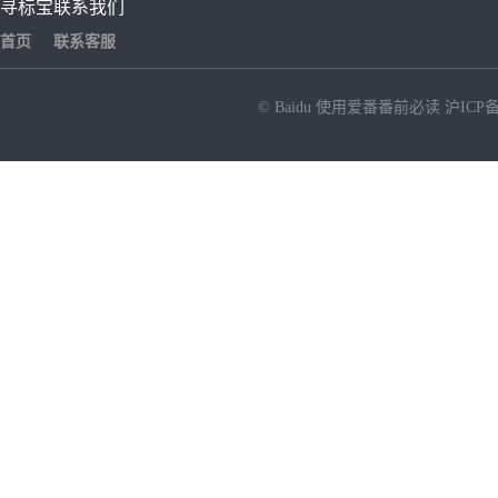
寻标宝
联系我们
首页
联系客服
© Baidu
使用爱番番前必读
沪ICP备
NEW
HOT
暂时没有搜索结果…