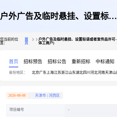
户外广告及临时悬挂、设置标语
您当前的位
首
户外广告及临时悬挂、设置标语或者宣传品许可-
置：
页
体工商户)
或者宣传品许可--户外广告设施
首页
招标预告
招标公告
重新招标
中标通知
省份地区：
北京
广东
上海
江苏
浙江
山东
湖北
四川
河北
河南
天津
山
许可(不含公交候车亭附属广告
2026-08-08
天津市
|
河西区
项目编号
及公交车体广告设施)(市级权限