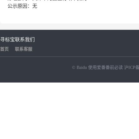
公示原因：无
寻标宝
联系我们
首页
联系客服
© Baidu
使用爱番番前必读
沪ICP备
NEW
HOT