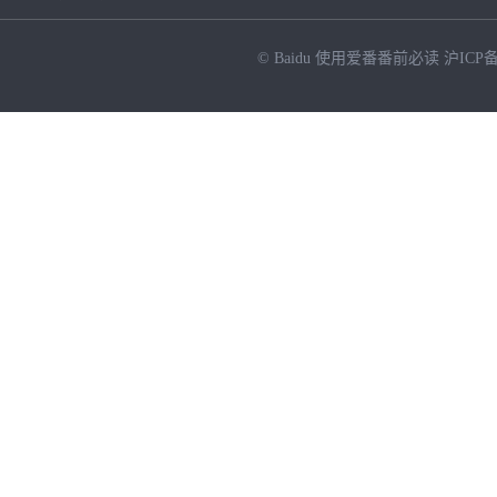
© Baidu
使用爱番番前必读
沪ICP备
NEW
HOT
暂时没有搜索结果…