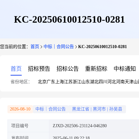
KC-20250610012510-0281
您当前的位置：
首页
中标｜合同公告
KC-20250610012510-0281
首页
招标预告
招标公告
重新招标
中标通知
省份地区：
北京
广东
上海
江苏
浙江
山东
湖北
四川
河北
河南
天津
山
2026-08-10
中标｜合同公告
黑龙江省
|
黑河市
|
孙吴县
项目编号
ZJXD-202506-231124-046280
发布时间
2025-06-11 09:22:18