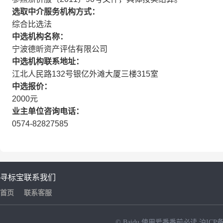
选取中介服务机构方式：
综合比选法
中选机构名称：
宁波德昕资产评估有限公司
中选机构联系地址：
江北人民路132号银亿外滩大厦三楼315室
中选报价：
2000元
业主单位咨询电话：
0574-82827585
寻标宝
联系我们
首页
联系客服
© Baidu
使用爱番番前必读
沪ICP备