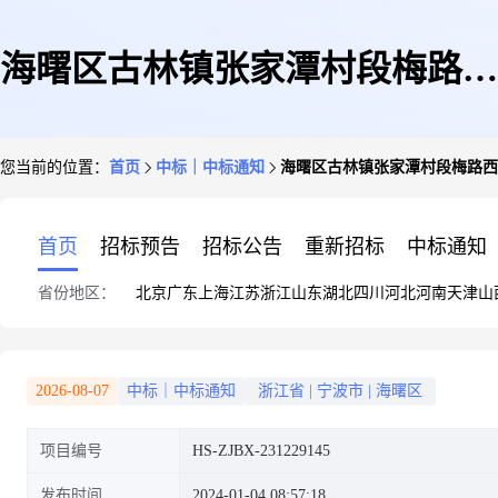
海曙区古林镇张家潭村段梅路西
您当前的位置：
首页
中标｜中标通知
海曙区古林镇张家潭村段梅路西
边商铺租赁项目
首页
招标预告
招标公告
重新招标
中标通知
省份地区：
北京
广东
上海
江苏
浙江
山东
湖北
四川
河北
河南
天津
山
2026-08-07
中标｜中标通知
浙江省
|
宁波市
|
海曙区
项目编号
HS-ZJBX-231229145
发布时间
2024-01-04 08:57:18