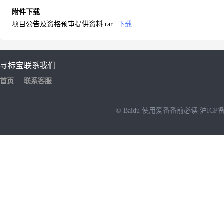
附件下载
项目公告及资格预审提供资料.rar
下载
寻标宝
联系我们
首页
联系客服
© Baidu
使用爱番番前必读
沪ICP备
NEW
HOT