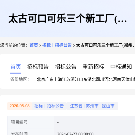
太古可口可乐三个新工厂(郑
您当前的位置：
首页
招标｜招标公告
太古可口可乐三个新工厂(郑州
州、昆山、广州)电梯集中采购
首页
招标预告
招标公告
重新招标
中标通知
省份地区：
北京
广东
上海
江苏
浙江
山东
湖北
四川
河北
河南
天津
山
项目公开寻源公告_招标
2026-08-08
招标｜招标公告
江苏省
|
苏州市
|
昆山市
项目编号
发布时间
2024-02-23 00:00:00