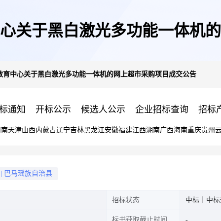
心关于黑白激光多功能一体机的
教育中心关于黑白激光多功能一体机的网上超市采购项目成交公告
标通知
开标公示
候选人公示
企业招标查询
招标
河南
天津
山西
内蒙古
辽宁
吉林
黑龙江
安徽
福建
江西
湖南
广西
海南
重庆
贵州
|
巴马瑶族自治县
招标状态
中标｜中标
标书获取截止时间