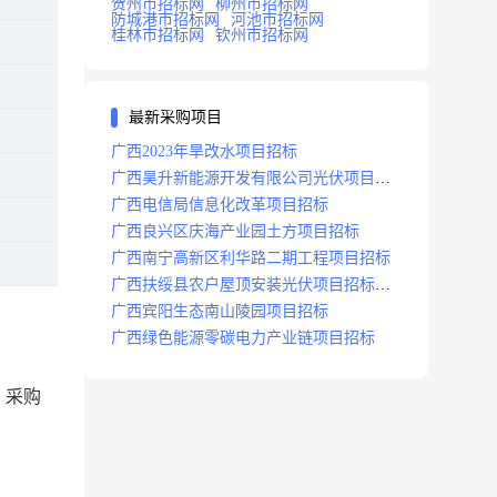
贺州市招标网
柳州市招标网
防城港市招标网
河池市招标网
桂林市招标网
钦州市招标网
最新采购项目
广西2023年旱改水项目招标
广西昊升新能源开发有限公司光伏项目招
标
广西电信局信息化改革项目招标
广西良兴区庆海产业园土方项目招标
广西南宁高新区利华路二期工程项目招标
广西扶绥县农户屋顶安装光伏项目招标公
告
广西宾阳生态南山陵园项目招标
广西绿色能源零碳电力产业链项目招标
）采购