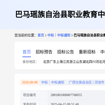
巴马瑶族自治县职业教育中
您当前的位置：
首页
中标｜中标通知
巴马瑶族自治县职业
首页
招标预告
招标公告
重新招标
中
省份地区：
北京
广东
上海
江苏
浙江
山东
湖北
四川
河北
2026-08-08
中标｜中标通知
广西壮族自治区
|
河池市
项目编号
2881801000007768055
发布时间
2025-04-15 09:51:40