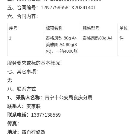
五、合同编号：
12N77596581X20241401
六、合同内容：
序号
标项名称
规格型号
单位
1
泰格风韵 80g A4
泰格风韵80g A4
件
美雅图 A4 80g(8
包)，一箱4000张
服务要求或标的基本概况：
七、其它事项：
无
八、联系方式
1、 采购人名称：
南宁市公安局良庆分局
联系人：
麦家联
联系电话：
13377138559
传真：
地址：
请自行修改