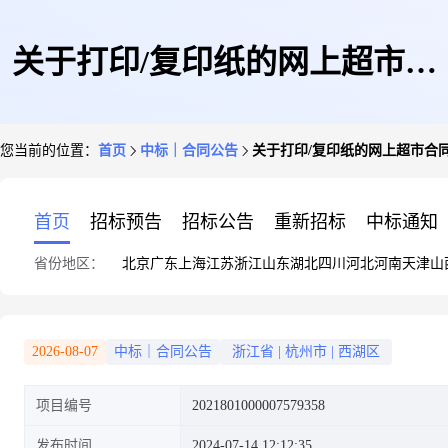
关于打印/复印纸的网上超市合
您当前的位置：
首页
中标｜合同公告
关于打印/复印纸的网上超市合
同公告
首页
招标预告
招标公告
重新招标
中标通知
省份地区：
北京
广东
上海
江苏
浙江
山东
湖北
四川
河北
河南
天津
山
2026-08-07
中标｜合同公告
浙江省
|
杭州市
|
西湖区
项目编号
2021801000007579358
发布时间
2024-07-14 12:12:35