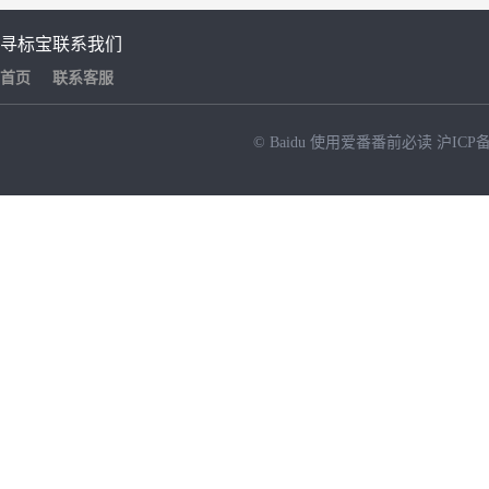
寻标宝
联系我们
首页
联系客服
© Baidu
使用爱番番前必读
沪ICP备
NEW
HOT
暂时没有搜索结果…