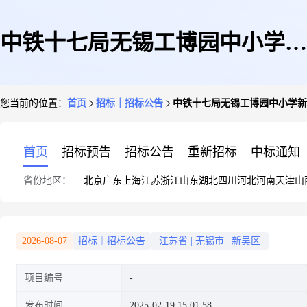
中铁十七局无锡工博园中小学新
您当前的位置：
首页
招标｜招标公告
中铁十七局无锡工博园中小学新
建工程土工布询价询价单
首页
招标预告
招标公告
重新招标
中标通知
省份地区：
北京
广东
上海
江苏
浙江
山东
湖北
四川
河北
河南
天津
山
2026-08-07
招标｜招标公告
江苏省
|
无锡市
|
新吴区
项目编号
发布时间
2025-02-19 15:01:58