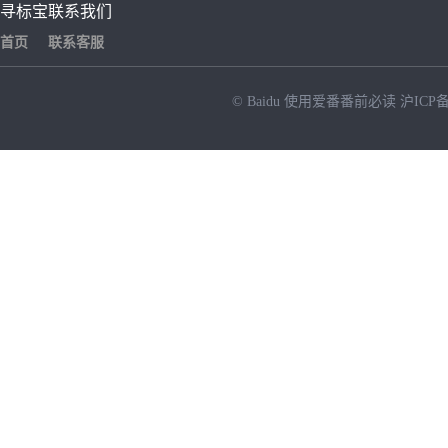
寻标宝
联系我们
首页
联系客服
© Baidu
使用爱番番前必读
沪ICP备
NEW
HOT
暂时没有搜索结果…