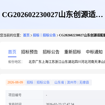
CG202602230027山东创源适配
您当前的位置：
首页
招标｜招标公告
CG202602230027山东创源
器采购询价询价公告
首页
招标预告
招标公告
重新招标
中标通知
省份地区：
北京
广东
上海
江苏
浙江
山东
湖北
四川
河北
河南
天津
山
2026-08-09
招标｜招标公告
山东省
|
滨州市
|
无棣县
项目编号
发布时间
2026-02-23 17:47:34