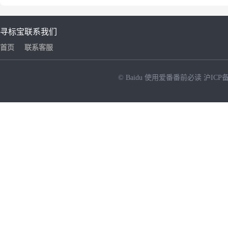
寻标宝
联系我们
首页
联系客服
© Baidu
使用爱番番前必读
沪ICP备
NEW
HOT
暂时没有搜索结果…