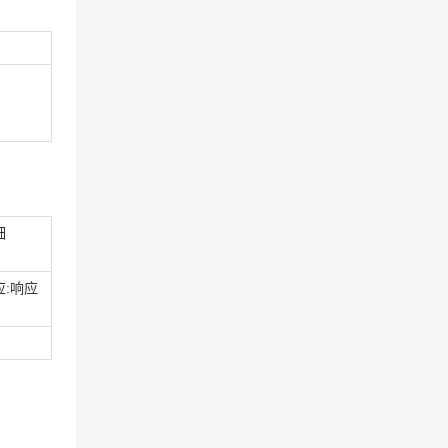
细
应:响应