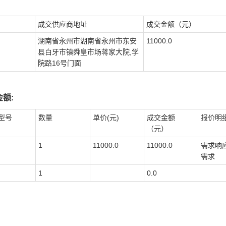
成交供应商地址
成交金额（元）
湖南省永州市湖南省永州市东安
11000.0
县白牙市镇舜皇市场蒋家大院,学
院路16号门面
额:
型号
数量
单价(元)
成交金额
报价明
（元）
1
11000.0
11000.0
需求响
需求
1
0.0