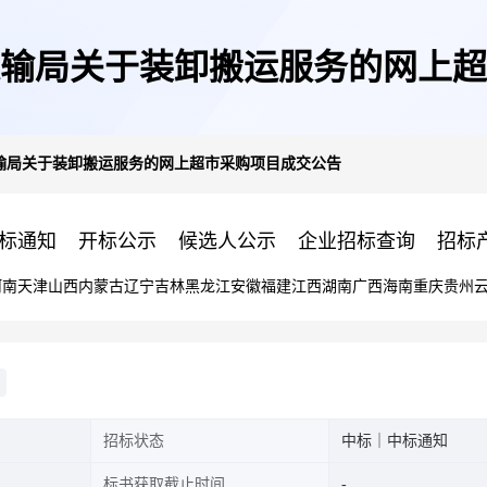
输局关于装卸搬运服务的网上超
输局关于装卸搬运服务的网上超市采购项目成交公告
标通知
开标公示
候选人公示
企业招标查询
招标
河南
天津
山西
内蒙古
辽宁
吉林
黑龙江
安徽
福建
江西
湖南
广西
海南
重庆
贵州
招标状态
中标｜中标通知
标书获取截止时间