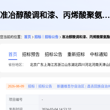
准冶醇酸调和漆、丙烯酸聚氨酯
您当前的位置：
首页
招标｜招标公告
准冶醇酸调和漆、丙烯酸聚氨酯
油漆采购询价公告
首页
招标预告
招标公告
重新招标
中标通知
省份地区：
北京
广东
上海
江苏
浙江
山东
湖北
四川
河北
河南
天津
山
2026-08-09
招标｜招标公告
新疆维吾尔自治区
|
昌吉回族自治
项目编号
发布时间
2024-03-04 14:53:32