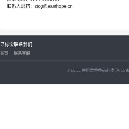
联系人邮箱：ztcg@easthope.cn
寻标宝
联系我们
首页
联系客服
© Baidu
使用爱番番前必读
沪ICP备
NEW
HOT