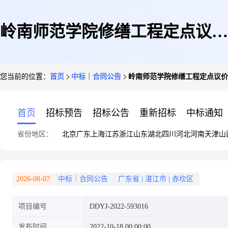
岭南师范学院修缮工程定点议价
您当前的位置：
首页
中标｜合同公告
岭南师范学院修缮工程定点议价
采购合同
首页
招标预告
招标公告
重新招标
中标通知
省份地区：
北京
广东
上海
江苏
浙江
山东
湖北
四川
河北
河南
天津
山
2026-08-07
中标｜合同公告
广东省
|
湛江市
|
赤坎区
项目编号
DDYJ-2022-593016
发布时间
2022-10-18 00:00:00