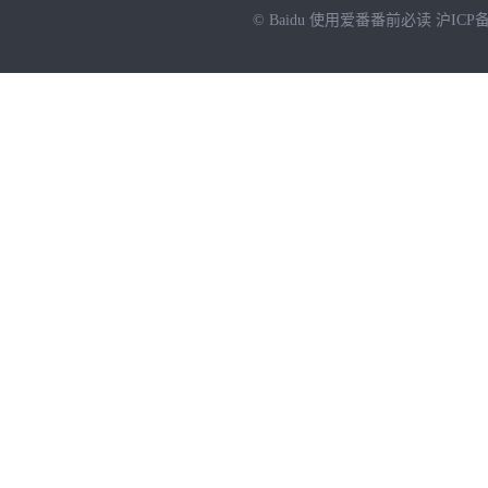
© Baidu
使用爱番番前必读
沪ICP备
NEW
HOT
暂时没有搜索结果…