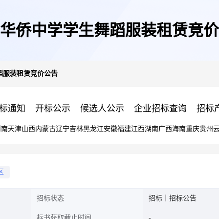
华侨中学学生舞蹈服装租赁竞价
蹈服装租赁竞价公告
标通知
开标公示
候选人公示
企业招标查询
招标
河南
天津
山西
内蒙古
辽宁
吉林
黑龙江
安徽
福建
江西
湖南
广西
海南
重庆
贵州
区
招标状态
招标｜招标公告
标书获取截止时间