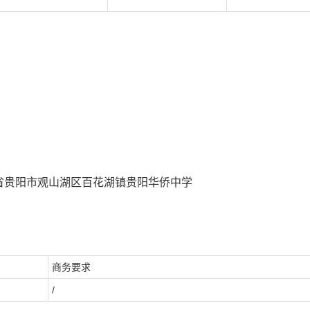
州省贵阳市观山湖区百花湖镇贵阳华侨中学
商务要求
/