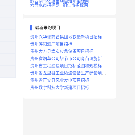
黔西南布依族苗族自治州招标网
六盘水市招标网
铜仁市招标网
最新采购项目
贵州兴华瑞商管集团地铁最新项目招标
贵州泙阳酒厂项目招标
贵州大方县煤炭应急储备项目招标
贵州省烟草公司毕节市公司育苗设施新建
及修复项目招标公告
贵州省工程建设项目招标范围和规模标准
规定
贵州省龙里县工业微波设备生产建设项目
招标
贵州省正安县风业发电项目招标
贵州数字科技大学新建项目招标