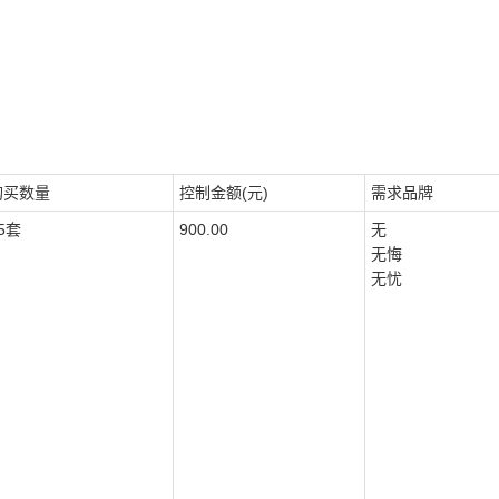
购买数量
控制金额(元)
需求品牌
5套
900.00
无
无悔
无忧