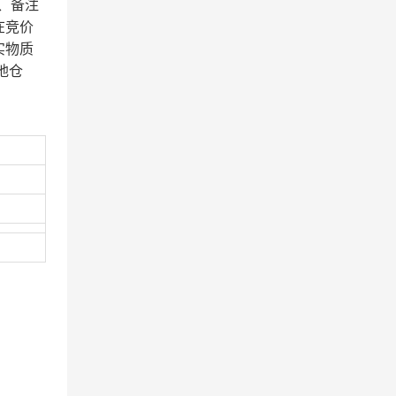
、备注
在竞价
实物质
地仓