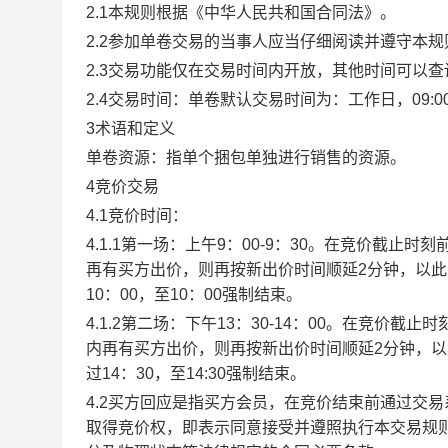
2.1本规则根据《中华人民共和国合同法》。
2.2参加单卷交易的当事人应当仔细阅读并遵守本
2.3交易功能仅在交易时间内开放，其他时间可以
2.4交易时间：单卷默认交易时间为：工作日，09:00-1
3术语和定义
单卷资源：指单个捆包单独进行销售的资源。
4竞价交易
4.1竞价时间：
4.1.1第一场：上午9：00-9：30。在竞价截
再有买方出价，则再按新出价时间顺延2分钟，以
10：00，至10：00强制结束。
4.1.2第二场：下午13：30-14：00。在竞价
内再有买方出价，则再按新出价时间顺延2分钟，
过14：30，至14:30强制结束。
4.2买方回应是指买方会员，在竞价结束前通过交
取得竞价权，即表示同意接受并遵照执行本交易规