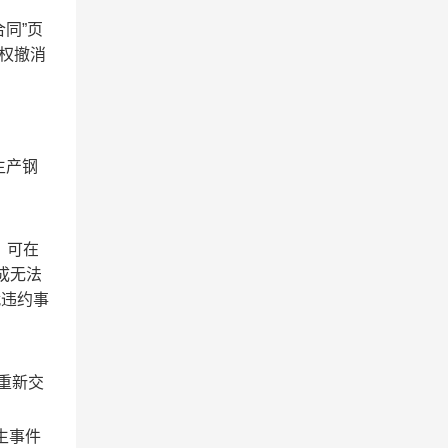
同”页
有权撤消
生产钢
，可在
成无法
就违约事
重新交
生事件