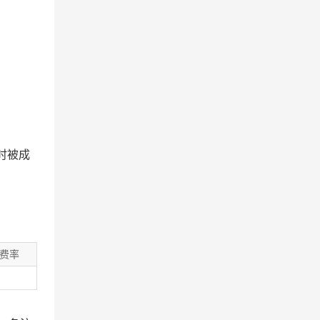
时被成
费率