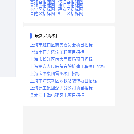
青浦区招标网
杨浦区招标网
黄浦区招标网
徐汇区招标网
长宁区招标网
静安区招标网
普陀区招标网
虹口区招标网
最新采购项目
上海市虹口区商务委员会项目招标
上海土石方运输工程项目招标
上海市松江区南大居菜场项目招标
上海第六人民医院东院扩建工程项目招标
上海宝冶集团雷州项目招标
上海市浦东新区地铁站装饰项目招标
上海建工集团深圳分公司项目招标
黑龙江上海电建风电项目招标