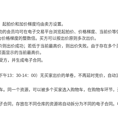
物，起拍价和加价梯度均由卖方设置。
应成功的会员均可在电子交易平台浏览起拍价、价格梯度、当前价等
为价格梯度的整数倍。买方可以按出价原则多次出价。
最高价则出价成功；若低于当前最高价，则出价失败。由于存在多个
页面显示的当前最高价。
买受方，并生成电子合同。
0、下午13：30-14：00）无买家出价的单卷，不再延时竞价，自动
物车。同一个资源，可以被多个买家选入购物车，在购物车环节，
电子合同，存放在不同仓库的资源将自动拆分为不同的电子合同。