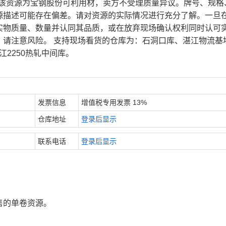
、该资源为宝钢股份可利用材，卖方不受理质量异议。牌号、规格
源描述可能存在偏差。请对资源的实际情况进行充分了解。一旦
实物质量、数量并认同其品质，或在放弃现场确认权利同时认可
，请注意风险。 支持现场看货的仓库为：石洞口库、湛江物流基
江2250热轧中间库。
发票信息
增值税专用发票 13%
仓库地址
登录后显示
联系电话
登录后显示
售的单卷资源。