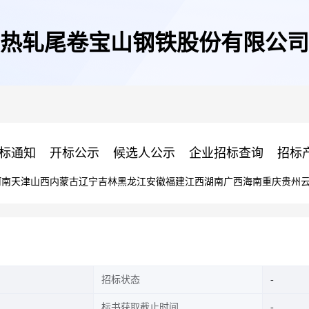
热轧尾卷宝山钢铁股份有限公司
标通知
开标公示
候选人公示
企业招标查询
招标
河南
天津
山西
内蒙古
辽宁
吉林
黑龙江
安徽
福建
江西
湖南
广西
海南
重庆
贵州
招标状态
标书获取截止时间