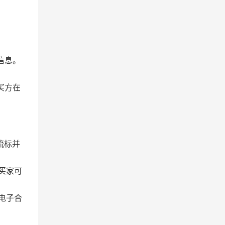
信息。
买方在
流标并
买家可
电子合