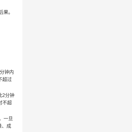
后果。
2分钟内
不超过
此2分钟
时不超
。一旦
量、成