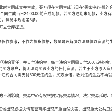
此时合同成立并生效；买方须在合同生成当日在“买家中心-我的合
合同生成当日24:00:00前完成配款。若买方逾期未配款，卖方
任，详见本规则第8条。
方可去仓库提货。
息仅作参考，不作为提货依据，数量异议解决办法具体以资源的
承担违约责任，并支付违约金，每个违约合同需支付500元违约金
责任的买方账户，将无法购买该卖方的任何资源。若由于卖方原因造
违约合同需支付500元违约金，买方承诺，收到违约金后不再
成的不利影响，交易中心有权根据实际交易情况，决定交易延时、
部分区域出现或据灾情预警可能出现严重自然灾害、出现重大公共卫