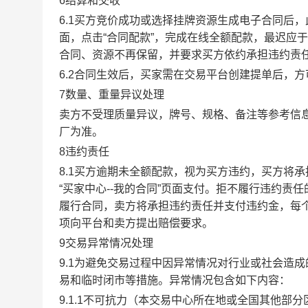
6结算和交收
6.1买方竞价成功或选择挂牌资源生成电子合同后，
面，点击“合同配款”，完成在线全额配款，最迟应于
合同、资源不再保留，并要求买方依约承担违约责
6.2合同生效后，买家需在交易平台创建提单后，
7数量、重量异议处理
卖方不受理质量异议，牌号、规格、备注等参考信
厂为准。
8违约责任
8.1买方逾期未全额配款，视为买方违约，买方将
“买家中心--我的合同”页面支付。拒不履行违约
履行合同，卖方将承担违约责任并支付违约金，每个
项向平台和卖方提出赔偿要求。
9交易异常情况处理
9.1为避免交易过程中因异常情况对行业或社会造
易和临时闭市等措施。异常情况包含如下内容：
9.1.1不可抗力（本交易中心所在地或全国其他