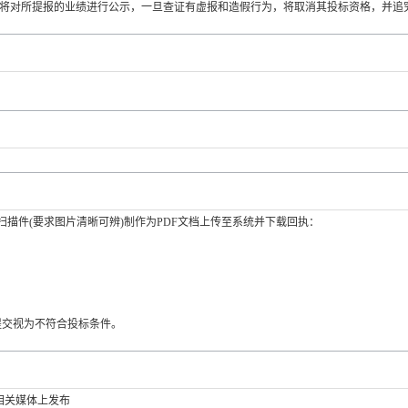
间将对所提报的业绩进行公示，一旦查证有虚报和造假行为，将取消其投标资格，并追
原件扫描件(要求图片清晰可辨)制作为PDF文档上传至系统并下载回执：
；
提交视为不符合投标条件。
相关媒体上发布