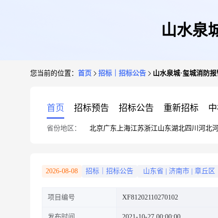
山水泉
您当前的位置：
首页
招标｜招标公告
山水泉城·玺城消防
首页
招标预告
招标公告
重新招标
中
省份地区：
北京
广东
上海
江苏
浙江
山东
湖北
四川
河北
2026-08-08
招标｜招标公告
山东省
|
济南市
|
章丘区
项目编号
XF81202110270102
发布时间
2021-10-27 00:00:00