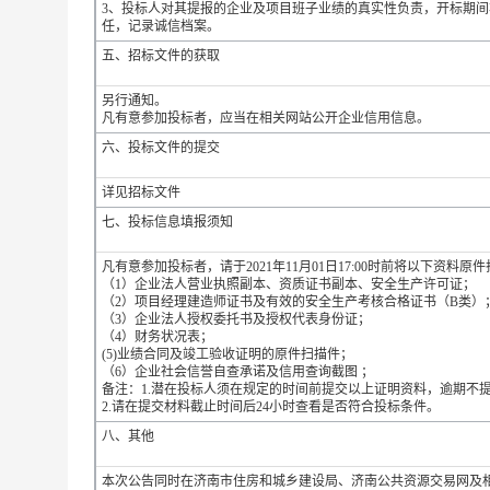
3、投标人对其提报的企业及项目班子业绩的真实性负责，开标期
任，记录诚信档案。
五、招标文件的获取
另行通知。
凡有意参加投标者，应当在相关网站公开企业信用信息。
六、投标文件的提交
详见招标文件
七、投标信息填报须知
凡有意参加投标者，请于2021年11月01日17:00时前将以下资料
（1）企业法人营业执照副本、资质证书副本、安全生产许可证；
（2）项目经理建造师证书及有效的安全生产考核合格证书（B类）
（3）企业法人授权委托书及授权代表身份证；
（4）财务状况表；
(5)业绩合同及竣工验收证明的原件扫描件；
（6）企业社会信誉自查承诺及信用查询截图 ；
备注：1.潜在投标人须在规定的时间前提交以上证明资料，逾期不
2.请在提交材料截止时间后24小时查看是否符合投标条件。
八、其他
本次公告同时在济南市住房和城乡建设局、济南公共资源交易网及