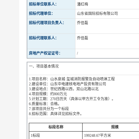
招标单位联系人：
潘红梅
招标代理单位：
山东省国际招标有限公司
招标代理项目负责人：
乔佳磊
招标代理联系人：
乔佳磊
房地产产权证证号：
/
一、项目基本情况
1.项目名称：山水泉城·玺城消防报警及自动喷淋工程
2.建设单位：山东中电建核电地产投资有限公司
3.建设地点：世纪西路以西，双山北路以北
4.项目规模：约800万元
5.计划工期：270日历天（具体以甲方开工令为准）。
6.质量标准：合格。
7.该项目共分为一个标段
8.招标范围：具体详见招标文件。
标段名称
规模
1标段
199248.67平方米