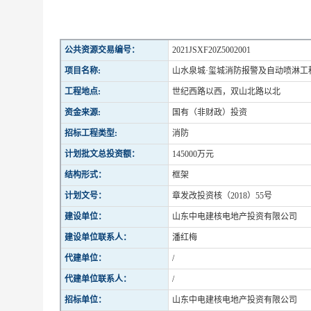
公共资源交易编号：
2021JSXF20Z5002001
项目名称:
山水泉城·玺城消防报警及自动喷淋工
工程地点:
世纪西路以西，双山北路以北
资金来源:
国有（非财政）投资
招标工程类型:
消防
计划批文总投资额：
145000万元
结构形式：
框架
计划文号：
章发改投资核（2018）55号
建设单位：
山东中电建核电地产投资有限公司
建设单位联系人：
潘红梅
代建单位：
/
代建单位联系人：
/
招标单位：
山东中电建核电地产投资有限公司