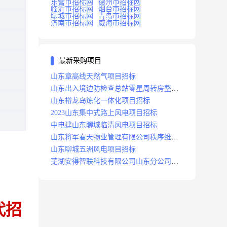
东营市招标网
德州市招标网
临沂市招标网
烟台市招标网
聊城市招标网
青岛市招标网
济南市招标网
威海市招标网
最新采购项目
山东章高线天然气项目招标
山东出入境边防检查总站零星周转房整修
项目招标中标
山东裕龙岛炼化一体化项目招标
2023山东集中式路上风电项目招标
中电建山东聊城临清风电项目招标
山东将军春天物业管理有限公司秩序维护
服务项目招标公告
山东聊城五洲风电项目招标
芜湖安得智联科技有限公司山东分公司济
南地区快递项目招标公告
代招