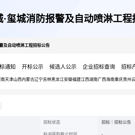
城·玺城消防报警及自动喷淋工程
报警及自动喷淋工程招标公告
标通知
开标公示
候选人公示
企业招标查询
招标
河南
天津
山西
内蒙古
辽宁
吉林
黑龙江
安徽
福建
江西
湖南
广西
海南
重庆
贵州
招标状态
招标｜招标公告
标书获取截止时间