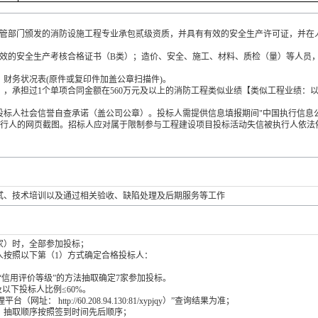
主管部门颁发的消防设施工程专业承包贰级资质，并具有有效的安全生产许可证，并在
有效的安全生产考核合格证书（B类）；造价、安全、施工、材料、质检（量）等人员
年）财务状况表(原件或复印件加盖公章扫描件)。
止（3年），承担过1个单项合同金额在560万元及以上的消防工程类似业绩【类似工程业绩：
日（3年）投标人社会信誉自查承诺（盖公司公章）。投标人需提供信息填报期间"中国执行信息
查询本单位是否为失信被执行人的网页截图。招标人应对属于限制参与工程建设项目投标活动失信被执行人依
试、技术培训以及通过相关验收、缺陷处理及后期服务等工作
家）时，全部参加投标；
人按照以下第（1）方式确定合格投标人：
“信用评价等级”的方法抽取确定7家参加投标。
及以下投标人比例≤60%。
ttp://60.208.94.130:81/xypjqy）”查询结果为准；
取，抽取顺序按照签到时间先后顺序；