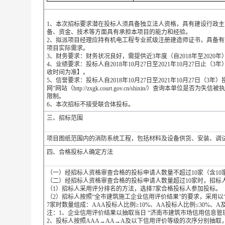
1、本次招标要求潜在投标人须具备独立法人资格，具有建设行政
备、资金、技术等方面具有承担本项目的能力和经验。
2、拟派项目经理应持有机电工程专业贰级注册建造师证书，具备
项目实际需求。
3、财务要求：财务状况良好，需提供近3年度（自2018年至2020
4、业绩要求：投标人自2018年10月27日至2021年10月27日
收时间为准】。
5、信誉要求：投标人自2018年10月27日至2021年10月27
网"网站（http://zxgk.court.gov.cn/shixin/）
限制。
6、本次招标不接受联合体投标。
三、招标范围
项目图纸范围内的消防系统工程，包括材料及设备供货、安装、调
四、合格投标人确定方法
（一）经招标人资格审查合格的投标申请人数量不超过10家（含10
（二）经招标人资格审查合格的投标申请人数量超过10家时，招标
（1）招标人采用评分排名的方法，选择7家合格投标人参加投标。
（2）招标人按照“全市建筑施工企业信用评价结果”的要求，采用以
7家时数量组成：AAA投标人比例≥10%、AA投标人比例≤30%、A
注：1、企业信用评价结果以抽取当日 “济南市建筑市场信用信息管理平台（网址： h
2、投标人按照AAA→AA→A及以下信用评价等级的次序分别抽