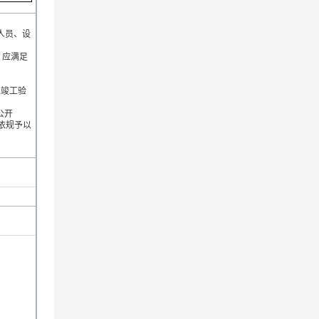
人员、设
，应满足
以竣工验
公开
法依规予以