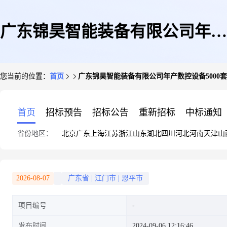
广东锦昊智能装备有限公司年产
您当前的位置：
首页
广东锦昊智能装备有限公司年产数控设备5000
数控设备5000套、钣金5000套、
首页
招标预告
招标公告
重新招标
中标通知
省份地区：
北京
广东
上海
江苏
浙江
山东
湖北
四川
河北
河南
天津
山
机械零件3万吨建设项目一期工
2026-08-07
广东省
|
江门市
|
恩平市
项目编号
程项目竣工环境保护验收
发布时间
2024-09-06 12:16:46