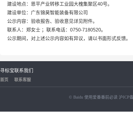
建设地点：恩平产业转移工业园大槐集聚区40号。
建设单位：广东锦昊智能装备有限公司
公示内容：验收报告、验收意见详见附件。
联系人：郑女士 ；联系电话：0750-7180520。
公示期间，对上述公示内容如有异议，请以书面形式反馈。
寻标宝
联系我们
首页
联系客服
© Baidu
使用爱番番前必读
沪ICP备
NEW
HOT