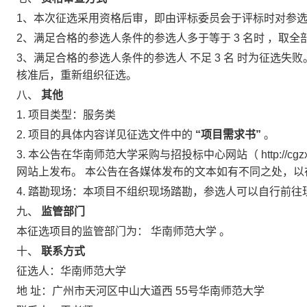
1、本次征选采用资格后审，即由评标委员会于评标时对参
2、满足合格的参选人条件的参选人多于等于
3
名时
，取全
3、满足合格的参选人条件的参选人
不足
3
名
时为征选失败
核准后，重新组织征选。
八、
其他
1.
项目类型：服务类
2.
项目的具体内容详见征选文件中的
“项目需求书”
。
3.
本公告在华南师范大学采购与招投标中心网站（
http:/
网站上发布。
本公告在各媒体发布的文本如有不同之处，以
4.
踏勘现场：本项目不组织现场踏勘，参选人可以自行前往
九、
监管部门
本征选项目的监管部门为：
华南师范大学
。
十、
联系方式
征选人：华南师范大学
地
址：广州市天河区中山大道西
55号华南师范大学