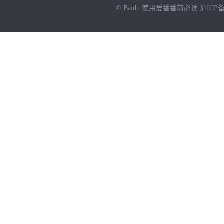
© Baidu
使用爱番番前必读
沪ICP备
NEW
HOT
暂时没有搜索结果…