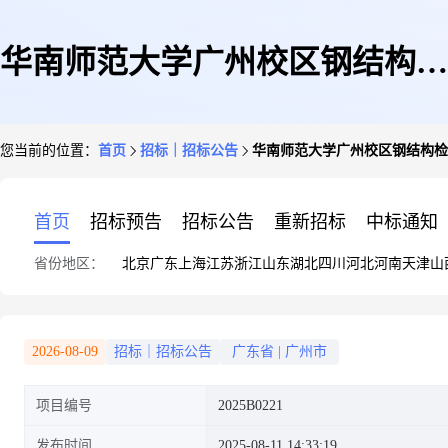
华南师范大学广州校区钢结构检
您当前的位置：
首页
招标｜招标公告
华南师范大学广州校区钢结构检
测鉴定服务征选公告
首页
招标预告
招标公告
重新招标
中标通知
省份地区：
北京
广东
上海
江苏
浙江
山东
湖北
四川
河北
河南
天津
山
2026-08-09
招标｜招标公告
广东省
|
广州市
项目编号
2025B0221
发布时间
2025-08-11 14:33:19