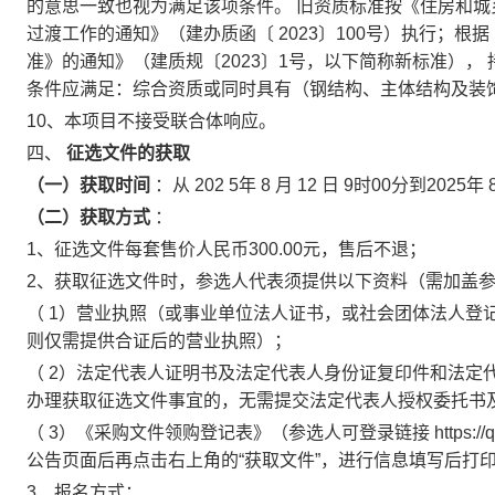
的意思一致也视为满足该项条件。
旧资质标准按《住房和城
过渡工作的通知》（建办质函〔
2023〕100号）执行；
准》的通知》（建质规〔2023〕1号，以下简称新标准），
条件应满足：综合资质或同时具有（钢结构、主体结构及装
10、本项目不接受联合体响应。
四、
征选文件的获取
（一）获取时间
：从
202
5年
8
月
12
日
9时00分到2025年
（二）获取方式
：
1、征选文件每套售价人民币300.00元，售后不退；
2、获取征选文件时，参选人代表须提供以下资料（需加盖参
（
1）营业执照（或事业单位法人证书，或社会团体法人登
则仅需提供合证后的营业执照）；
（
2）法定代表人证明书及法定代表人身份证复印件和法定
办理获取征选文件事宜的，无需提交法定代表人授权委托书
（
3）《采购文件领购登记表》（参选人可登录链接
https://
公告页面后再点击右上角的“获取文件”，进行信息填写后打
3、报名方式：