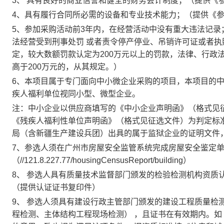
3、
具有良好的商业信誉和健全的财务会计制度；（提供《
4、具有履行合同所必需的设备和专业技术能力；（提供《
5、参加采购活动前3年内，在经营活动中没有重大违法记
法经营受到刑事处罚 或者责令停产停业、吊销许可证或者执
定，较大数额罚款认定为200万元以上的罚款，法律、行政
高于200万元的，从其规定。）
6、本项目属于专门面向中小微企业采购的项目，本项目的
疾人福利单位视同小型、微型企业。
注：中小企业以供应商填写的《中小企业声明函》（格式见
《残疾人福利性单位声明函》（格式见征选文件）为判定标
局（含新疆生产建设兵团）出具的属于监狱企业的证明文件
7、参选人须在广州市房屋安全监管系统完成房屋安全鉴定
（//121.8.227.77/housingCensusReport/building）
8、
参选人具有质量技术监督部门颁发的检验检测机构资质
（提供认证证书复印件）
9、
参选人须具有建设行政主管部门颁发的建设工程质量检
程检测、主体结构工程现场检测）
，且证书在有效期内。如