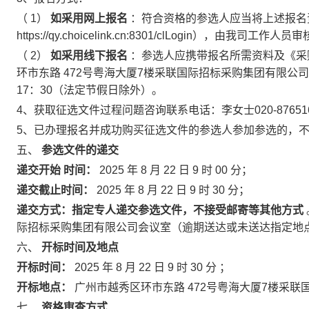
（
1）
如采用网上报名
：符合资格的参选人应当将上述报名
https://qy.choicelink.cn:8301/clLogin），由我司工
（
2）
如采用线下报名
：参选人应携带报名所需资料及《采
环市东路
472号粤海大厦7楼采联国际招标采购集团有限公司，
17：30（法定节假日除外）。
4、获取征选文件过程问题咨询联系电话：李女士020-87651688-4
5、已办理报名并成功购买征选文件的参选人参加参选的，
五、
参选文件的递交
递交开始
时间：
2025
年
8
月
22
日
9
时
00
分；
递交截止时间：
2025
年
8
月
22
日
9
时
30
分；
递交方式：指定专人递交参选文件，不接受邮寄等其他方式
际招标采购集团有限公司会议室（逾期送达或未送达指定地
六、
开标时间及地点
开标时间：
2025
年
8
月
22
日
9
时
30
分
；
开标地点：
广州市越秀区环市东路
472号粤海大厦7楼采
七、
资格审查方式