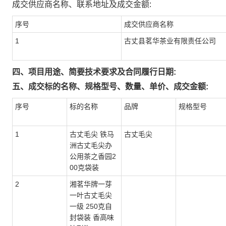
成交供应商名称、联系地址及成交金额:
序号
成交供应商名称
1
古丈县茗华茶业有限责任公司
四、项目用途、简要技术要求及合同履行日期:
五、成交标的名称、规格型号、数量、单价、成交金额:
序号
标的名称
品牌
规格型号
1
古丈毛尖 铁马
古丈毛尖
洲古丈毛尖办
公用茶之香园2
00克袋装
2
湘茗华牌一芽
一叶古丈毛尖
一级 250克自
封袋装 香高味