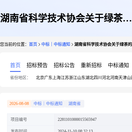
湖南省科学技术协会关于绿茶的
您当前的位置：
首页
中标｜中标通知
湖南省科学技术协会关于绿茶的
网上超市采购项目成交公告
首页
招标预告
招标公告
重新招标
中标通知
省份地区：
北京
广东
上海
江苏
浙江
山东
湖北
四川
河北
河南
天津
山
2026-08-08
中标｜中标通知
湖南省
项目编号
2281101000015565947
发布时间
2024-11-10 08:32:13