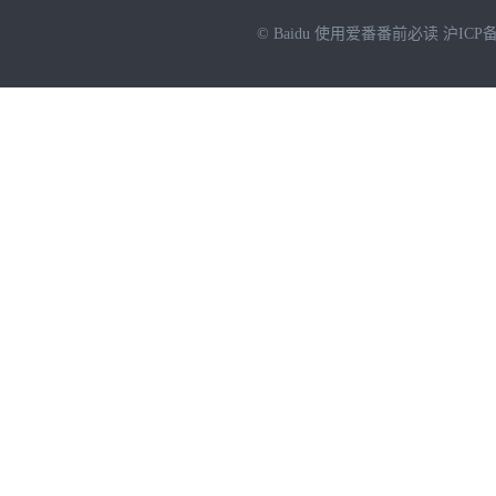
© Baidu
使用爱番番前必读
沪ICP备
NEW
HOT
暂时没有搜索结果…