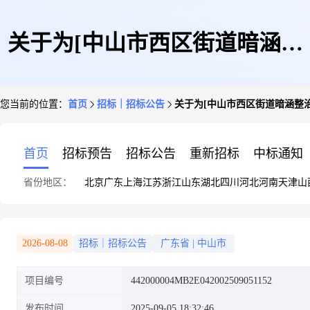
关于为[中山市西区街道暗涵整
您当前的位置：
首页
招标｜招标公告
关于为[中山市西区街道暗涵整治
治工程-预算编制]公开选取[工
首页
招标预告
招标公告
重新招标
中标通知
省份地区：
北京
广东
上海
江苏
浙江
山东
湖北
四川
河北
河南
天津
山
程造价咨询]机构的公告
2026-08-08
招标｜招标公告
广东省
|
中山市
项目编号
442000004MB2E042002509051152
发布时间
2025-09-05 18:32:46