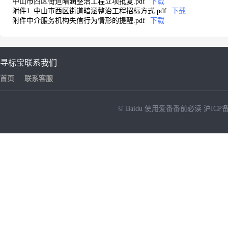
中山市西区街道暗涵整治工程立项批复.pdf
下载
附件1_中山市西区街道暗涵整治工程招标方式.pdf
下载
附件中介服务机构失信行为情形的提醒.pdf
下载
寻标宝
联系我们
首页
联系客服
© Baidu
使用爱番番前必读
沪ICP备
NEW
HOT