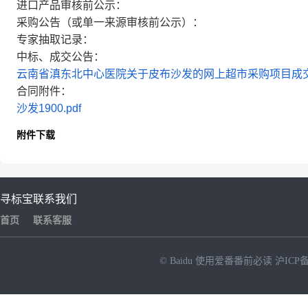
进口产品审核前公示：
采购公告（或单一来源审核前公示）：
专家抽取记录：
中标、成交公告：
云南省滇东北中心医院关于皮布沙发的网上超市采购项目成
合同附件：
沙发1900.pdf
附件下载
寻标宝
联系我们
首页
联系客服
© Baidu
使用爱番番前必读
沪ICP备
NEW
HOT