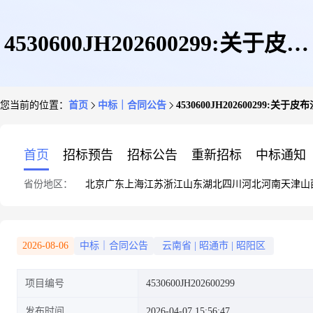
4530600JH202600299:关于皮布
您当前的位置：
首页
中标｜合同公告
4530600JH202600299:
沙发的网上超市合同
首页
招标预告
招标公告
重新招标
中标通知
省份地区：
北京
广东
上海
江苏
浙江
山东
湖北
四川
河北
河南
天津
山
2026-08-06
中标｜合同公告
云南省
|
昭通市
|
昭阳区
项目编号
4530600JH202600299
发布时间
2026-04-07 15:56:47