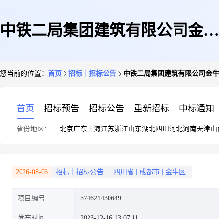
中铁二局集团建筑有限公司金牛
您当前的位置：
首页
招标｜招标公告
中铁二局集团建筑有限公司金牛区
区北站商业、住宅项目20231206
首页
招标预告
招标公告
重新招标
中标通知
省份地区：
北京
广东
上海
江苏
浙江
山东
湖北
四川
河北
河南
天津
山
号安全网、警示带、安全带、反
2026-08-06
招标｜招标公告
四川省
|
成都市
|
金牛区
项目编号
574621430649
光背心采购
发布时间
2023-12-16 13:07:11