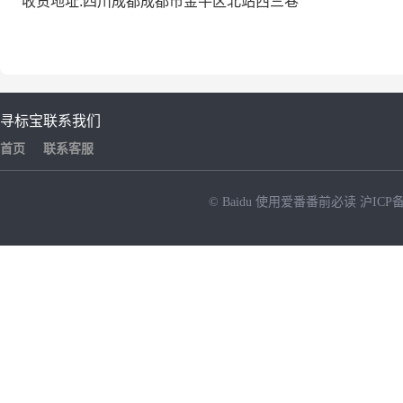
收货地址:四川成都成都市金牛区北站西三巷
寻标宝
联系我们
首页
联系客服
© Baidu
使用爱番番前必读
沪ICP备
NEW
HOT