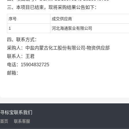
三、本项目已结束，现将采购结果公告如下
：
序号
成交供应商
1
河北海通泵业有限公司
四、联系方式：
采
购
人：
中盐内蒙古化工股份有限公司-物资供应部
联
系
人：
王君
电
话：
15904832725
邮
箱：
寻标宝
联系我们
首页
联系客服