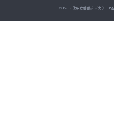
© Baidu
使用爱番番前必读
沪ICP备
NEW
HOT
暂时没有搜索结果…