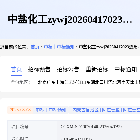
中盐化工zywj20260417023通
您当前的位置：
首页
中标｜中标通知
中盐化工zywj20260417023
用-188叶轮螺母中选结果公告
首页
招标预告
招标公告
重新招标
中标通知
省份地区：
北京
广东
上海
江苏
浙江
山东
湖北
四川
河北
河南
天津
山
2026-08-08
中标｜中标通知
内蒙古自治区
|
阿拉善盟
|
阿拉善
项目编号
CGXM-SD10070140-2026040799
发布时间
2026-05-03 09:12:11